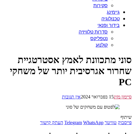
סקירות
גיימינג
טכנולוגיה
בידור ופנאי
סדרות טלוויזיה
נטפליקס
קולנוע
ני מתכוונת לאמץ אסטרטגיית
רור אגרסיבית יותר של משחקי
ן מזיג
15 בפברואר 2024
אין תגובות
ף
בוק
טוויטר
WhatsApp
Telegram
העתק קישור