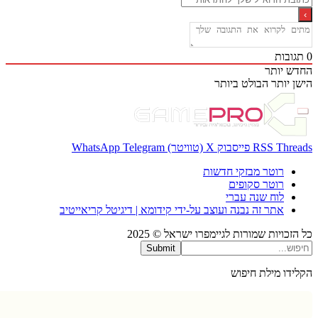
בות
 יותר
 יותר
הבולט ביותר
Thr
RSS
פייסבוק
X (טוויטר)
Telegram
WhatsApp
רוטר מבזקי חדשות
רוטר סקופים
לוח שנה עברי
אתר זה נבנה ועוצב על-ידי קידומא | דיגיטל קריאייטיב
כויות שמורות לגיימפרו ישראל © 2025
Submit
דו מילת חיפוש