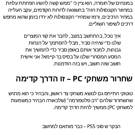
חים של חומרה, הוא ציין כי "ממש קשה להשיג הפחתת עלויות
ור הקונסולות הזה" בהשוואה לדורות הקודמים, עקב העלייה
ר הרכיבים, ורמז שמחירי הקונסולות לא ירדו בזמן שהוא מחפש
ם לשיפור השוליים.
איך נוכל, בהתחשב במצב, לחבר את קווי המוצרים
שלנו כדי שיהיה סביר, מבלי להסתמך על הנחות
גבוהות, למכור אותם באופן סביר כדי להמשיך את
המסע המסחרי שלנו על בסיס בר-קיימא? אני אישית
חושב שזה חשוב, ויש בזה הזדמנות.
 משחקי PC – זו הדרך קדימה
קי התייחס גם לנושא משחקי צד ראשון, והבהיר כי הוא מרגיש
חרור שלהם "רב-פלטפורמה" (שלכאורה הבהיר כמשמעות
יך להיות הדרך קדימה.
הבקר ש סוני PS5 – כבר מותאם למחשב