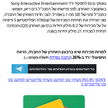
טוטוקי נכנס לתפקיד יו"ר Sony Interactive Entertainment
טובר האחרון, לפני פרישתו של המנכ"ל ג'ים ריאן, וישמש
כמנכ"ל זמני של SIE מה-1 באפריל. לגבי הדוח האחרון של החברה,
סוני הורידה את תחזיות המכירות של קונסולת הפלייסטיישן 5 ודיווחה
על על מכירות של 8.2 מיליון יחידות ברבעון האחרון ׁ(Q3) והנמיכה
ירת 21 מיליון יחידות בשנה.
ות מכירות שיא ברבעון האחרון של החברה, הרווח
ולי ירד ב-26%
(
כתבה נפרדת
תעלה בקרוב…
).
S
PS5 PC
משחקי סוני למחשב
משחקי פלייסטיישן למחשב
סוני
פלייסטיישן 5