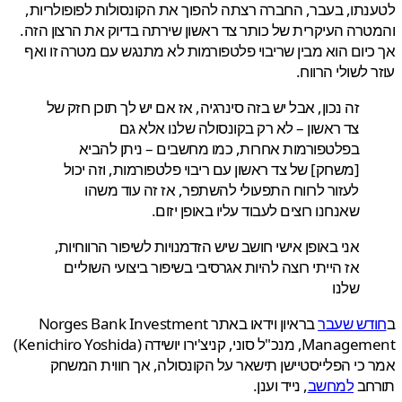
תו, בעבר, החברה רצתה להפוך את הקונסולות לפופולריות,
רה העיקרית של כותר צד ראשון שירתה בדיוק את הרצון הזה.
יום הוא מבין שריבוי פלטפורמות לא מתנגש עם מטרה זו ואף
 לשולי הרווח.
זה נכון, אבל יש בזה סינרגיה, אז אם יש לך תוכן חזק של
צד ראשון – לא רק בקונסולה שלנו אלא גם
בפלטפורמות אחרות, כמו מחשבים – ניתן להביא
[משחק] של צד ראשון עם ריבוי פלטפורמות, וזה יכול
לעזור לרווח התפעולי להשתפר, אז זה עוד משהו
שאנחנו רוצים לעבוד עליו באופן יזום.
אני באופן אישי חושב שיש הזדמנויות לשיפור הרווחיות,
אז הייתי רוצה להיות אגרסיבי בשיפור ביצועי השוליים
שלנו
דש שעבר
בראיון וידאו באתר Norges Bank Investment
Management, מנכ"ל סוני, קניצ'ירו יושידה (Kenichiro Yoshida)
כי הפלייסטיישן תישאר על הקונסולה, אך חווית המשחק
חב
למחשב
, נייד וענן.