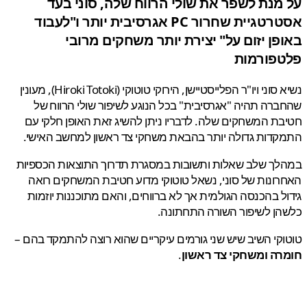
מנת לשפר את שולי הרווח שלה, סוני בעד
אסטרטגיית שחרור PC אגרסיבית יותר ו"לעבוד
פן יזום על" יצירת יותר משחקים מרובי
פורמות
נשיא סוני ויו"ר הפלייסטיישן, הירוקי טוטוקי (Hiroki Totoki), מעונין
רה תהיה "אגרסיבית" בכל הנוגע לשיפור שולי הרווח של
ת המשחקים שלה. לדבריו ניתן להשיג זאת האופן חלקי עם
דות גדולה יותר בהבאת משחקי צד ראשון למחשב האישי.
לך שלב שאלות ותשובות במסגרת תדרוך התוצאות הכספיות
ונות של סוני, נשאל טוטוקי מדוע חטיבת המשחקים רואה
ל בהכנסה הגולמית אך לא ברווחים, והאם מתוכננות יוזמות
ן לשיפור השורה התחתונה.
קי השיב שיש שני גורמים עיקריים שהוא רוצה להתמקד בהם –
רה ומשחקי צד ראשון
.