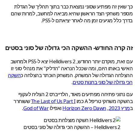
אין זה מפתיע שסוני נמצאת כבר בתוך תהליך של הגדלת
ר משחקי הצד הראשון שהיא מביאה למחשב, למרות שהם
 כלל מגיעים זמן מה לאחר יציאתם ל-PS5.
קרה החודש- ההשקה הכי גדולה של סוני בסטים
עם זאת, מוקדם יותר החודש, Helldivers 2 יצא ל-PS5 ולמחשב
י באותו היום, ומה שככל הנראה "הדליק" את מנהלי סוני זו
לחה הגדולה של המשחק. המשחק הוכתר בהצלחה כ
השקה
גדולה של סוני בחנות סטים
.
עם נתוני פתיחה מפתיעים מאוד, הלדייברס 2 הצליח לעקוף
ה משחקי טריפל A כמו
The Last of Us Part I
ששוחרר
2023
,
Horizon Zero Dawn
ואפילו
God of War
.
Helldivers 2 – ההשקה הכי גדולה של סוני בסטים