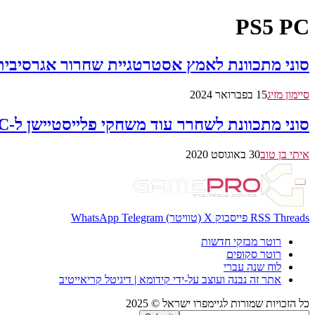
PS5 PC
סוני מתכוונת לאמץ אסטרטגיית שחרור אגרסיבית י
סיימון מזיג
15 בפברואר 2024
סוני מתכוונת לשחרר עוד משחקי פלייסטיישן ל-PC
איתי בן טוב
30 באוגוסט 2020
Threads
RSS
פייסבוק
X (טוויטר)
Telegram
WhatsApp
רוטר מבזקי חדשות
רוטר סקופים
לוח שנה עברי
אתר זה נבנה ועוצב על-ידי קידומא | דיגיטל קריאייטיב
כל הזכויות שמורות לגיימפרו ישראל © 2025