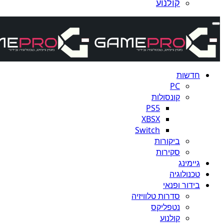
קולנוע
חדשות
PC
קונסולות
PS5
XBSX
Switch
ביקורות
סקירות
גיימינג
טכנולוגיה
בידור ופנאי
סדרות טלוויזיה
נטפליקס
קולנוע