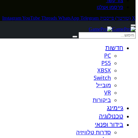
צור קשר
פרסמו אצלנו
X (טוויטר)
פייסבוק
Telegram
WhatsApp
Threads
YouTube
Instagram
חדשות
PC
PS5
XBSX
Switch
מובייל
VR
ביקורות
גיימינג
טכנולוגיה
בידור ופנאי
סדרות טלוויזיה