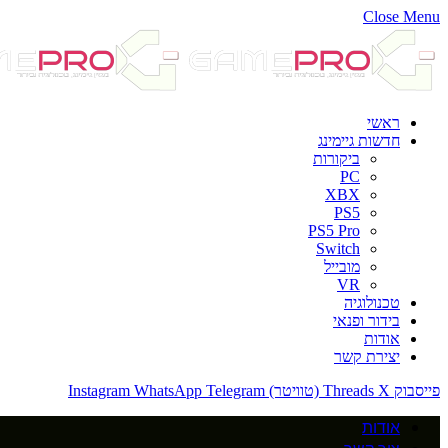
Close Menu
ראשי
חדשות גיימינג
ביקורות
PC
XBX
PS5
PS5 Pro
Switch
מובייל
VR
טכנולוגיה
בידור ופנאי
אודות
יצירת קשר
פייסבוק
X (טוויטר)
Threads
Telegram
WhatsApp
Instagram
אודות