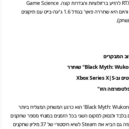
RT
להזיע ברזולוציות והגדרות קצה. Game Science
התנצלה על כל בעיות טכניות בהן נתקלו שחקני המחשב, והיום היא שחררה פאץ' בגודל 1.6 ג'יגה-בייט עם תיקונים
חק).
Xbox Se
אבל אל תתנו לבעיות טכניות שכאלה לבלבל אתכם, כי 'Black Myth: Wukong' הוא כרגע המשחק המצליח ביותר
בלבד ולנסוק ל
מקום השני בכל הזמנים
במונחי מספר שחקנים
שיא היסטורי של 37 מיליון שחקנים