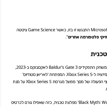
יש לציין שמלכתחילה, ההצהרות של Game Science ו-Microsoft התנגשו זו בזו, כאשר Game Science ציטטה
יקי פלטפורמה אחרים
".
טכנית
ר משחק התפקידים
Baldur's Gate 3
לאקסבוקס ב-2023,
שבה גרסת ה-Xbox נדחתה עד דצמבר עקב קשיי אופטימיזציה ל-Xbox Series S. המפתחת 'לאריאן סטודיוס'
) נאלצה בסופו של דבר להסיר את שיתוף הפעולה של מסך מפוצל מגרסת Xbox Series S על מנת
השמועות הללו גם קרמו עור וגידים עקב היותו של 'Black Myth: Wukong' מפלצת טכנית, כזה שאפילו גורם לכרטיס