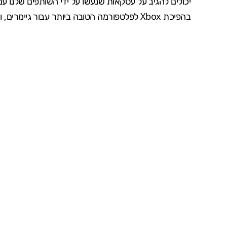
יכולים להגיב על עסקאות שנעשו על ידי השותפים שלנו 
בהפיכת Xbox לפלטפורמה הטובה ביותר עבור גיימרים, ומשחקים מעולים עומדים במרכז זה."