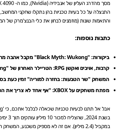
מסך מהדרג העליון של אנבידיה ׁ(
Nvidia
), כמו ה-
X 4090
והתאמות שונות (מוזמנים לבחון את
כלי הבנצ'מרק
של המש
כתבות נוספות:
ביקורות: "Black Myth: Wukong" מקבל אהבה מרוב המבקרים
קרבות, אויבים ואקשן RPG: הטריילר האחרון של "Black Myth: Wukong" שוחרר
המשחק "שר הטבעות: בחזרה למוריה" זמין כעת בסטים וב-ries X|S
מפתח משחקים על XBOX: "אף אחד לא צריך את הפלטפורמה הזו"
בשנת 2024, שהצליח למכור
10 מיליון עותקים תוך 3 ימים
במקביל (2.4 מיליון). אם זה לא מספיק משכנע, המשחק הזה גם הביא את Steam ל