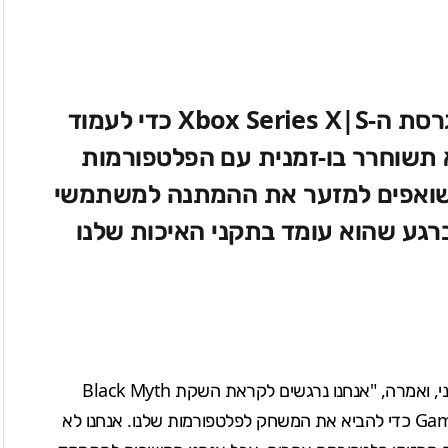
כרגע אנו עושים אופטימיזציה של גרסת ה-Xbox Series X|S כדי לעמוד
א תשוחרר בו-זמנית עם הפלטפורמות
ושואפים למזער את ההמתנה למשתמשי
) פרסמה הצהרה משלה ב-21 ביוני, ואמרה, "אנחנו נרגשים לקראת השקת Black Myth
Gam
כדי להביא את המשחק לפלטפורמות שלנו. אנחנו לא