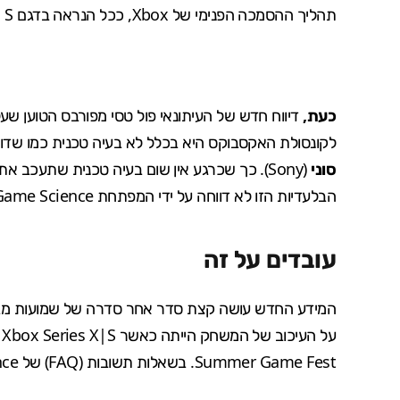
תהליך ההסמכה הפנימי של Xbox, ככל הנראה בדגם S שסובל מזיכרון מופחת של 10GB לעומת 16GB ב-X.
כעת,
דיווח חדש של העיתונאי פול טסי מ
פורבס
הטוען שעל
לקונסולת האקסבוקס היא בכלל לא בעיה טכנית כמו שדוו
סוני
(
Sony
הבלעדיות הזו לא דווחה על ידי המפתחת Game Science ולא על ידי סוני.
עובדים על זה
המידע החדש עושה קצת סדר אחר סדרה של שמועות מבלב
על העיכוב של המשחק הייתה כאשר Xbox Series X|S נעלם מהטריילר Black Myth: Wukong שהוצג במהלך
Summer Game Fest
. בשאלות תשובות (
FAQ
) של Game Science נכתב שהיא עדיין מייעלת את גרסת ה-Xbox: