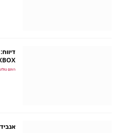
XBOX בעקבות עסקת בלעדיות של 
רותם גולדב
אנביד