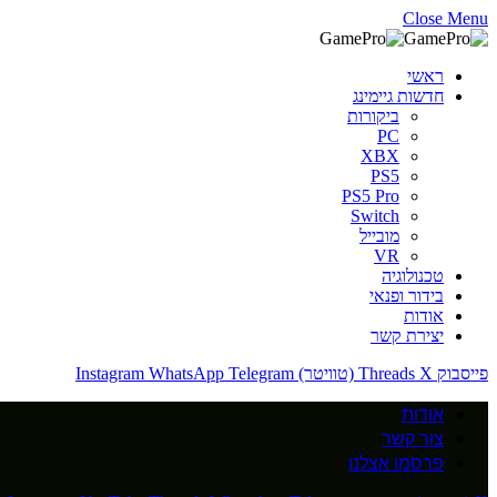
Close Menu
ראשי
חדשות גיימינג
ביקורות
PC
XBX
PS5
PS5 Pro
Switch
מובייל
VR
טכנולוגיה
בידור ופנאי
אודות
יצירת קשר
פייסבוק
X (טוויטר)
Threads
Telegram
WhatsApp
Instagram
אודות
צור קשר
פרסמו אצלנו