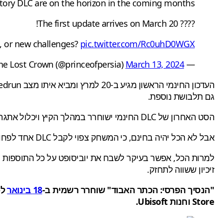
tory DLC are on the horizon in the coming months.
???? The first update arrives on March 20!
, or new challenges?
pic.twitter.com/Rc0uhD0WGX
March 13, 2024
— Prince of Persia™: The Lost Crown (@princeofpersia)
גם תלבושת נוספת.
הסט האחרון של DLC החינמי ישוחרר במהלך הקיץ ויכלול אתגרי לחימה, פלטפורמה וחידה חדשים באמצעות "הניסויים האלוהיים" (Divine Trials)- לצד קמעות חדשים, תלבושות "ועוד".
אבל לא הכל יהיה בחינם, כי המשחק צפוי לקבל DLC אחד לפחות בתשלום, שצפוי לצאת 'מאוחר יותר ב-2024' ויהיה כנראה צורה כלשהי של סיפור חדש.
למרות הכל, אפשר בעיקר לשבח את יוביסופט על כל התוספות ה
זיכיון ששווה לתחזק.
"הנסיך הפרסי: הכתר האבוד" שוחרר רשמית ב-
18 בינואר
Store וחנות Ubisoft.