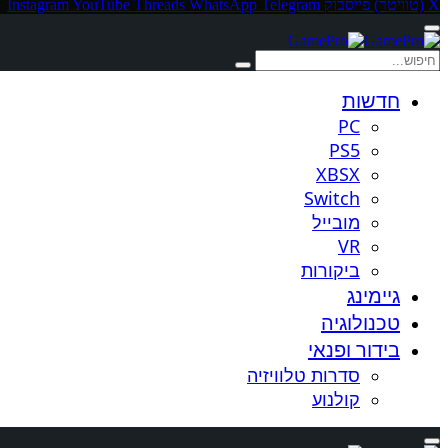
X (טוויטר)
פייסבוק
Telegram
WhatsApp
Threads
YouTube
Instagram
חדשות
PC
PS5
XBSX
Switch
מובייל
VR
ביקורות
גיימינג
טכנולוגיה
בידור ופנאי
סדרות טלוויזיה
קולנוע