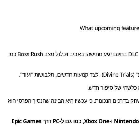
What upcoming feature 
העדכון החינמי הראשון מגיע ב-20 למרץ ומביא איתו מצב speedrun; מצב permadeath וארבע תלבושות חדשות. הגל השני של DLC בחינם יגיע מתישהו באביב ויכלול מצב Boss Rush כמו
בדרכים הנכונות, כי עכשיו היא הבינה שהנסיך הפרסי הוא
ל- Nintendo Switch, PlayStation 5, PlayStation 4, Xbox Series X|S ו-Xbox One, כמו גם ל-PC דרך Epic Games