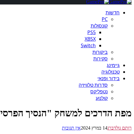
חדשות
PC
קונסולות
PS5
XBSX
Switch
ביקורות
סקירות
גיימינג
טכנולוגיה
בידור ופנאי
סדרות טלוויזיה
נטפליקס
קולנוע
מפת הדרכים למשחק "הנסיך הפרסי:
רותם גולדברג
14 במרץ 2024
אין תגובות