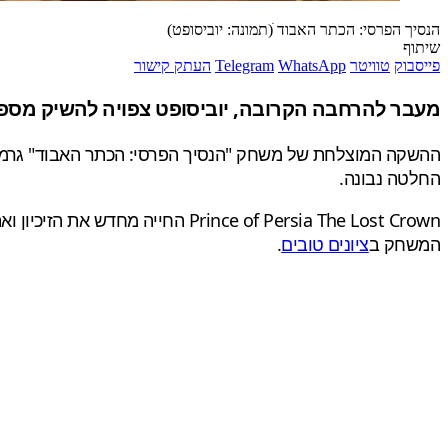
הנסיך הפרסי: הכתר האבוד ׁ(תמונה: יוביסופט)
שיתוף
פייסבוק
טוויטר
WhatsApp
Telegram
העתק קישור
מעבר להרחבה הקרובה, יוביסופט צפויה להשיק מספר הרחבות, כולל DLC אח
ההשקה המוצלחת של משחק "הנסיך הפרסי: הכתר האבוד" גרמה ל
החלטה נבונה.
Prince of Persia The Lost Crown החייה מחדש את הזיכיון ואת הז'אנר והמעריצים שזכו להתנסות ב
המשחק ב
ציונים טובים
.