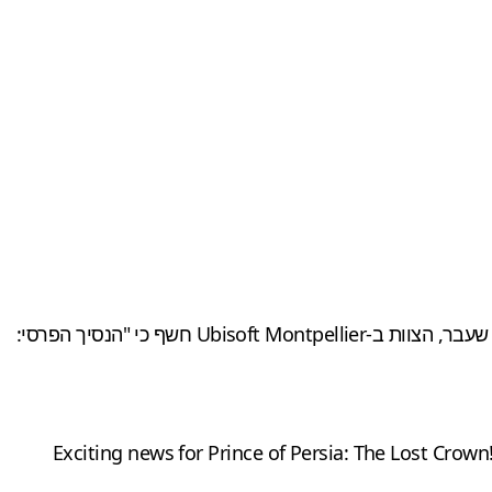
יוביסופט הבטיחה עדכונים עתידיים בחינם למשחק, וכעת הצוות שיתף את מפת הדרכים לנסיך הפרסי. זאת לאחר שבסוף החודש שעבר, הצוות ב-Ubisoft Montpellier חשף כי "הנסיך הפרסי:
Exciting news for Prince of Persia: The Lost Crown!