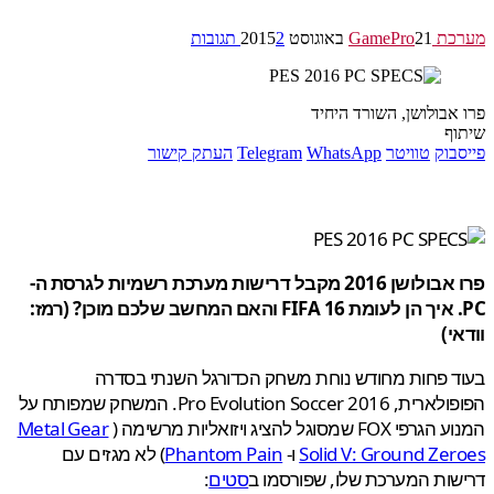
GamePr
21 באוגוסט 2015
2 תגובות
אבולושן, השורד היחיד
ף
בוק
טוויטר
WhatsApp
Telegram
העתק קישור
פרו אבולושן 2016 מקבל דרישות מערכת רשמיות לגרסת ה-
PC. איך הן לעומת FIFA 16 והאם המחשב שלכם מוכן? (רמז:
י)
 פחות מחודש נוחת משחק הכדורגל השנתי בסדרה
הפופולארית, Pro Evolution Soccer 2016. המשחק שמפותח על
F שמסוגל להציג ויזואליות מרשימה (
Metal Gear
Solid V: Ground Ze
ו-
Phantom Pain
) לא מגזים עם
ות המערכת שלו, שפורסמו ב
סטים
: