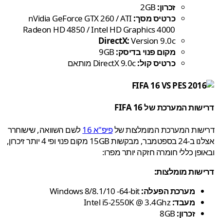
זכרון:
2GB
כרטיס מסך:
nVidia GeForce GTX 260 / ATI
Radeon HD 4850 / Intel HD Graphics 4000
DirectX:
Version 9.0c
מקום פנוי בדיסק:
9GB
כרטיס קול:
DirectX 9.0c מותאם
ות המערכת של FIFA 16
שות המערכת המומלצות של
פיפ"א 16
לשם השוואה, שישוחרר
אצלנו ב-24 בספטמבר, מבקשות 15GB מקום פנוי ופי 4 יותר זיכרון,
פן כללי חומרה חזקה יותר מפרו:
שות מומלצות
:
מערכת הפעלה
:
Windows 8/8.1/10 -64-bit
מעבד
:
Intel i5-2550K @ 3.4Ghz
זכרון
:
8GB