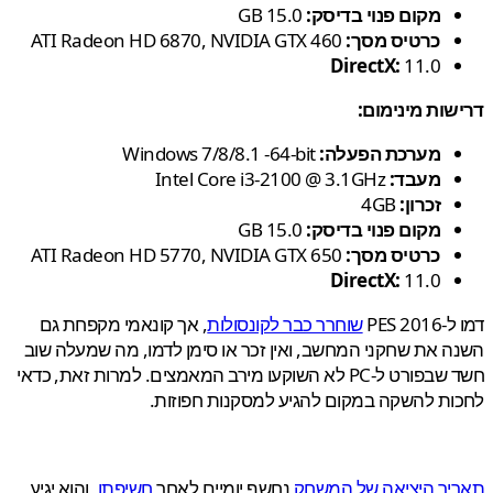
מקום פנוי בדיסק
:
15.0 GB
כרטיס מסך
:
ATI Radeon HD 6870, NVIDIA GTX 460
DirectX:
11.0
ות מינימום
:
מערכת הפעלה
:
Windows 7/8/8.1 -64-bit
מעבד
:
Intel Core i3-2100 @ 3.1GHz
זכרון
:
4GB
מקום פנוי בדיסק
:
15.0 GB
כרטיס מסך
:
ATI Radeon HD 5770, NVIDIA GTX 650
DirectX:
11.0
PES 2
שוחרר כבר לקונסולות
, אך קונאמי מקפחת גם
 את שחקני המחשב, ואין זכר או סימן לדמו, מה שמעלה שוב
חשד שבפורט ל-PC לא השוקעו מירב המאמצים. למרות זאת, כדאי
ת להשקה במקום להגיע למסקנות חפוזות.
יך היציאה של המשחק
נחשף יומיים לאחר
חשיפתו
, והוא יגיע