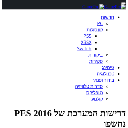
חדשות
PC
קונסולות
PS5
XBSX
Switch
ביקורות
סקירות
גיימינג
טכנולוגיה
בידור ופנאי
סדרות טלוויזיה
נטפליקס
קולנוע
דרישות המערכת של PES 2016
שפו