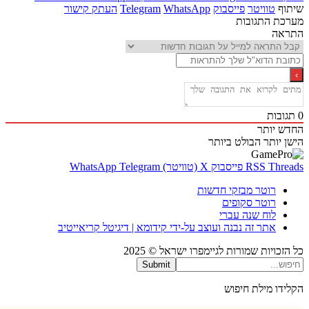
ף
טוויטר
פייסבוק
WhatsApp
Telegram
העתק קישור
ת התגובות
אה
בות
 יותר
 יותר
הבולט ביותר
Thr
RSS
פייסבוק
X (טוויטר)
Telegram
WhatsApp
רוטר מבזקי חדשות
רוטר סקופים
לוח שנה עברי
אתר זה נבנה ועוצב על-ידי קידומא | דיגיטל קריאייטיב
כויות שמורות לגיימפרו ישראל © 2025
Submit
דו מילת חיפוש