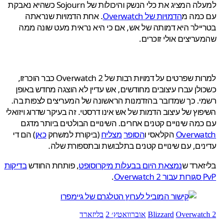
למעלה המציג את כלי הנשק והיכולות של Sojourn כשהיא נאבקת
כמה מ
הדמויות של Overwatch
. אחת הדמויות שנראתה
ילר היא דמותה של אש, אם כי היא נראית מעט שונה ממה
ריצים אולי זוכרים.
למרות שפרטים על דמויות רבות של Overwatch 2 כבר הוכרזו,
לן עברו עיצובים מחודשים, אש עדיין לא הוצגה מחדש באופן
. כך שמדובר בהזדמנות הראשונה של המעריצים לצפות בה.
וץ של עיצוב הדמות של אש אינו דרסטי. זה בעיקר שדרוג ויזואלי
מה שינויים קטנים אחרים. השינויים הבולטים ביותר מדגם
Overwa
הקלאסי ו
הסופר
מצליח
(ביקורת למשחק
כאן
) הם די
ים, עם שינויים קטנים בתלבושת ובתספורת שלה.
ארד ש
נמצאת היום בבעלות מיקרוסופט
, פותחת החודש
בדיקות
Ove
.
Overwat
Blizzard
אוברוואטץ׳ 2
בליזארד