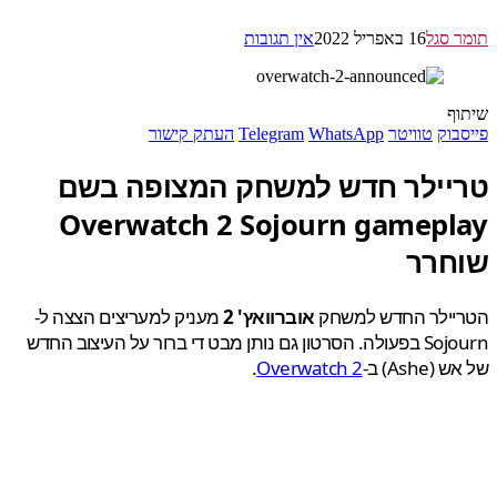
 סגל
16 באפריל 2022
אין תגובות
ף
בוק
טוויטר
WhatsApp
Telegram
העתק קישור
יילר חדש למשחק המצופה בשם
Overwatch 2 Sojourn gamepl
חרר
יילר החדש למשחק
אוברוואץ' 2
מעניק למעריצים הצצה ל-
Sojourn בפעולה. הסרטון גם נותן מבט די ברור על העיצוב החדש
Ashe) ב-
Overwatch 2
.