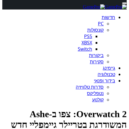
חדשות
PC
קונסולות
PS5
XBSX
Switch
ביקורות
סקירות
גיימינג
טכנולוגיה
בידור ופנאי
סדרות טלוויזיה
נטפליקס
קולנוע
Overwatch 2: צפו ב-Ashe
שודרגת בטריילר גיימפליי חדש