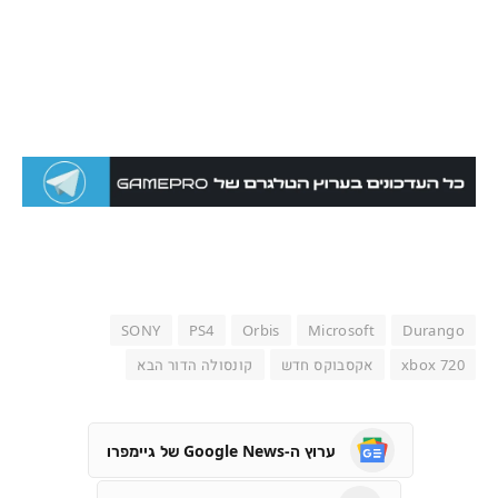
SONY
PS4
Orbis
Microsoft
Durango
xbox 720
אקסבוקס חדש
קונסולה הדור הבא
ערוץ ה-Google News של גיימפרו