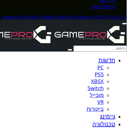
צור קשר
פרסמו אצלנו
X (טוויטר)
פייסבוק
Telegram
WhatsApp
Threads
YouTube
Instagram
חדשות
PC
PS5
XBSX
Switch
מובייל
VR
ביקורות
גיימינג
טכנולוגיה