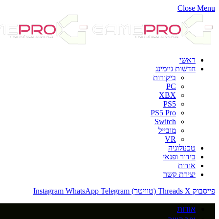
Close Menu
ראשי
חדשות גיימינג
ביקורות
PC
XBX
PS5
PS5 Pro
Switch
מובייל
VR
טכנולוגיה
בידור ופנאי
אודות
יצירת קשר
פייסבוק
X (טוויטר)
Threads
Telegram
WhatsApp
Instagram
אודות