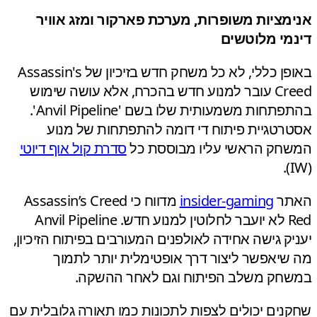
מציות משופרות, מערכת פארקור ומזג אוויר
מי מלוטשים
באופן כללי, לא כל משחק חדש בזיכיון של Assassin's
Creed עובר למנוע חדש בהכרח, אלא עושה שימוש
בהתפתחות משמעותית שלו בשם 'Anvil Pipeline'.
רטגיית פיתוח די דומה להתפתחות של מנוע
חק הראשי עליו מבוססת כל
סדרת קול אוף דיוטי
תר
insider-gaming
מדווח כי Assassin’s Creed
Red לא יועבר לחלוטין למנוע חדש. Anvil Pipeline
יק גישה אחידה לאולפנים המעורבים בפיתוח הזיכיון,
שיאפשר ליצור דרך אופטימלית יותר לתמוך
חק משלב הפיתוח וגם לאחר ההשקה.
נים יכולים לצפות לתכונות כמו תאורה גלובלית עם