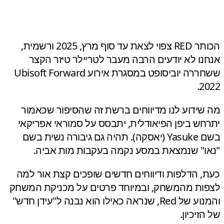
הכותר RED צפוי לצאת עד סוף מרץ, 2025 ורשמית,
נו לא יודעים הרבה מעבר לטריילר טיזר הקצר
ששחררה יוביסופט במסגרת אירוע Ubisoft Forward
20
שידוע לנו מדיווחים ברשת זה שהסיפור שכאמור
חש ביפן הפיאודלית, יתבסס על סמוראי אפריקאי
בשם Yasuke (יאסקה). תהיה גם גיבורה נשית בשם
ו" שנמצאת במסע נקמה בעקבות מות אביה.
, הדלפות ודיווחים חדשים שופכים קצת אור למה
ות מהמשחק, ובמיוחד פרטים על מכניקת המשחק
והמנוע של Red, שנראה כאילו הוא נבנה ל"עידן חדש"
זיכיון.