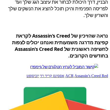
יין, דרך היכולת לבחור את עיצוב הגג שלך ועד
יסה הפנימית והיכן תוכל להציג את הנשקים שלך
ריון שלך.
נראה שהזיכיון של Assassin's Creed לקראת
צת מדרגה משמעותית ואנחנו יכולים לצפות
לחשיפה ראשונית של Assassin's Creed Red
דשים הקרובים.
Assassin’s Creed
ACR
אססינס קריד רד
יוביסופט