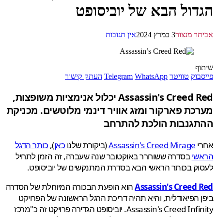
דול הבא של יוביסופט
ר מנצור
3 במרץ 2024
אין תגובות
ף
בוק
טוויטר
WhatsApp
Telegram
העתק קישור
Assassin's Creed Red יכלול אנימציות משופצות,
כת פארקור ומזג אוויר דינמי מלוטשים. מכניקת
גנבות הולכת להתרחב
י
Assassin's Creed Mirage
(ביקורת שלנו
כאן
),
כותר הדגל
שי
בסדרה ששוחרר באוקטובר שנה שעברה, זה הזמן לתחיל
ק בכותר הראשי הבא בסדרת המתנקשים של יוביסופט.
Assassin's Creed 
הוא הופעת הבכורה המיוחלת של הסדרה
 הפיאודלית, והיא תהיה דריכת הרגל הראשונה של הפרויקט
Assassin's Creed Infinity. יוביסופט הגדירה פרויקט זה כ"מרכז