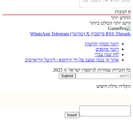
בות
 יותר
 יותר
הבולט ביותר
Thr
RSS
פייסבוק
X (טוויטר)
Telegram
WhatsApp
רוטר מבזקי חדשות
רוטר סקופים
לוח שנה עברי
אתר זה נבנה ועוצב על-ידי קידומא | דיגיטל קריאייטיב
כויות שמורות לגיימפרו ישראל © 2025
Submit
דו מילת חיפוש
Insert