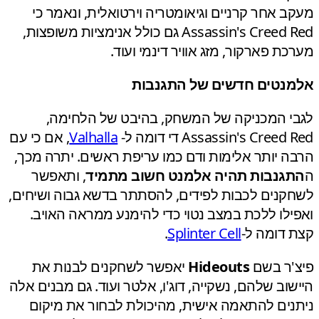
ב אחר קרניים וגיאומטריה וירטואלית, ונאמר כי
Assassin's Creed Red גם כולל אנימציות משופצות,
כת פארקור, מזג אוויר דינמי ועוד.
נטים חדשים של התגנבות
י המכניקה של המשחק, בהיבט של הלחימה,
Assassin's Cree די דומה ל-
Valhalla
, אם כי עם
ה יותר אלימות ודם כמו עריפת ראשים. יתרה מכך,
גנבות תהיה אלמנט חשוב מתמיד
, ותאפשר
קנים לכבות לפידים, להסתתר בדשא גבוה ושיחים,
ילו ללכת במצב נטוי כדי להימנע ממראה האויב.
 דומה ל-
Splinter Cell
.
'ר בשם
Hideouts
יאפשר לשחקנים לבנות את
שוב שלהם, נשקייה, דוג'ו, אלטר ועוד. גם מבנים אלה
נים להתאמה אישית, מהיכולת לבחור את מיקום