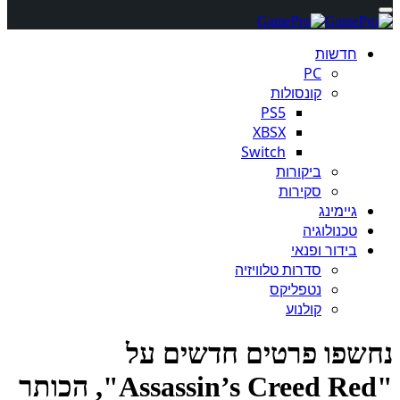
חדשות
PC
קונסולות
PS5
XBSX
Switch
ביקורות
סקירות
גיימינג
טכנולוגיה
בידור ופנאי
סדרות טלוויזיה
נטפליקס
קולנוע
שפו פרטים חדשים על
"Assassin’s Creed Red", הכותר