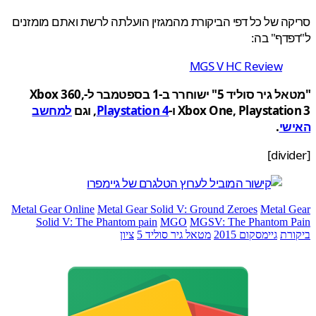
ה של כל דפי הביקורת מהמגזין הועלתה לרשת ואתם מומזנים
דף" בה:
MGS V HC Review
"מטאל גיר סוליד 5" ישוחרר ב-1 בספטמבר ל-Xbox 360,
Xbox One, Playstati ו-
Playstation 4
, וגם
למחשב
שי
.
Metal Gear Online
Metal Gear Solid V: Ground Zeroes
Metal 
Solid V: The Phantom pain
MGO
MGSV: The Phantom 
רת
גיימסקום 2015
מטאל גיר סוליד 5
ציון