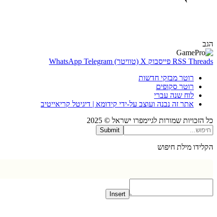
Thr
RSS
פייסבוק
X (טוויטר)
Telegram
WhatsApp
רוטר מבזקי חדשות
רוטר סקופים
לוח שנה עברי
אתר זה נבנה ועוצב על-ידי קידומא | דיגיטל קריאייטיב
כויות שמורות לגיימפרו ישראל © 2025
Submit
דו מילת חיפוש
Insert