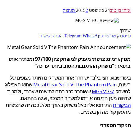
 בן טוב
24 באוגוסט 2015
2 תגובות
ף
בוק
טוויטר
WhatsApp
Telegram
העתק קישור
מגזין גיימינג צרפתי מעניק למשחק ציון 97/100 ומכתיר אותו
אר: "משחק ההתגנבות הטוב ביותר עד כה"
 שבוע וחצי בלבד ישוחרר אחד המשחקים היותר מצופים של
ה,
Metal Gear Solid V: The Phantom Pain
שהוא האפילוג
חק
MGS V: GZ
ששוחרר כבר בתחילת שנה שעברה, ולמרות
וה מעין הדגמה או דמו למשחק המרכזי, ועלה בהתאם,
ורות
התייחסו אליו כאל משחק באורך מלא. ככה זה שהציפיות
ון קוז'ימה הן בשמיים.
קוד הספרדי