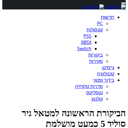
חדשות
PC
קונסולות
PS5
XBSX
Switch
ביקורות
סקירות
גיימינג
טכנולוגיה
בידור ופנאי
סדרות טלוויזיה
נטפליקס
קולנוע
יקורת הראשונה למטאל גיר
 כמעט מושלמת