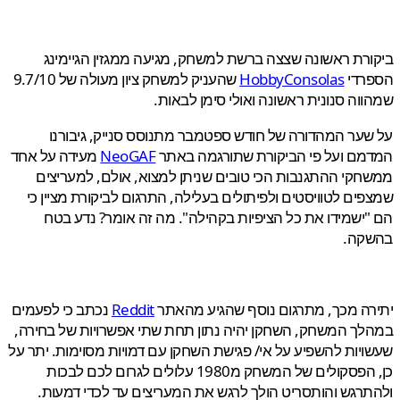
רת ראשונה שצצה ברשת למשחק, מגיעה ממגזין הגיימינג
רדי
HobbyConsolas
שהעניק למשחק ציון מעולה של 9.7/10
וה סנונית ראשונה ואולי סימן לבאות.
ער המהדורה של חודש ספטמבר מתנוסס סנייק, גיבורנו
מם ועל פי הביקורת שתורגמה באתר
NeoGAF
מעידה על אחד
קי ההתגנבות הכי טובים שניתן למצוא, אולם, למעריצים
ים לטוויסטים ולפיתולים בעלילה, התרגום לביקורת מציין כי
ישמידו את כל הציפיות בקהילה". מה זה אומר? נדע בטח
קה.
ה מכך, מתרגום נוסף שהגיע מהאתר
Reddit
נכתב כי לפעמים
ך המשחק, השחקן יהיה נתון תחת שתי אפשרויות של בחירה,
יות להשפיע על אי/ פגישת השחקן עם דמויות מסוימות. יתר על
כן, הפסקולים של המשחק מ1980 עלולים לגרום לכם לבכות
רגש והותסריט הולך לרגש את המעריצים עד לכדי דמעות.