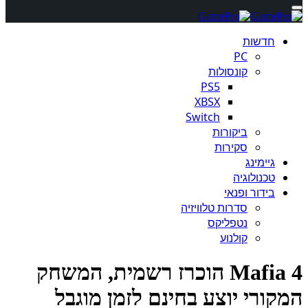
חדשות
PC
קונסולות
PS5
XBSX
Switch
ביקורות
סקירות
גיימינג
טכנולוגיה
בידור ופנאי
סדרות טלוויזיה
נטפליקס
קולנוע
Mafia 4 הוכרז רשמית, המשחק
קורי יוצע בחינם לזמן מוגבל