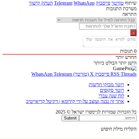
ף
טוויטר
פייסבוק
WhatsApp
Telegram
העתק קישור
ת התגובות
אה
בות
 יותר
 יותר
הבולט ביותר
Thr
RSS
פייסבוק
X (טוויטר)
Telegram
WhatsApp
רוטר מבזקי חדשות
רוטר סקופים
לוח שנה עברי
אתר זה נבנה ועוצב על-ידי קידומא | דיגיטל קריאייטיב
כויות שמורות לגיימפרו ישראל © 2025
Submit
דו מילת חיפוש