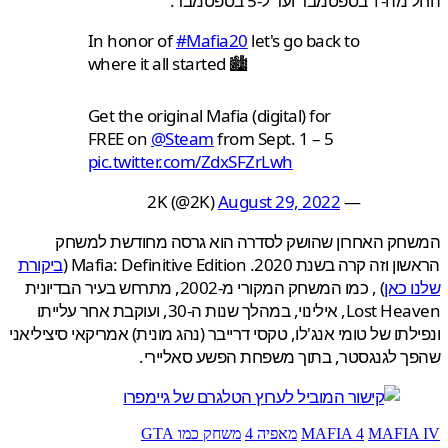
בר ועד ל-5 בספטמבר.
In honor of
#Mafia20
let's go back to
where it all started 🏙
Get the original Mafia (digital) for
FREE on
@Steam
from Sept. 1 – 5
pic.twitter.com/ZdxSFZrLwh
August 29, 2022
— 2K (@2K)
חק האחרון שהושק לסדרה הוא גרסה מחודשת למשחק
ה קרה בשנת 2020. Mafia: Definitive Edition (
ביקורת
 כאן
) , כמו המשחק המקורי מ-2002, מתרחש בעיר הבדיונית
Lost Heaven, אילינוי, במהלך שנות ה-30, ועוקבת אחר עלייתו
לתו של טומי אנג'לו, טקסי דרייבר (נהג מונית) אמריקאי סיציליאני
 לגנגסטר, בתוך משפחת הפשע סאליירי.
MAFIA
MAFIA 4
מאפיה 4
משחק כמו GTA