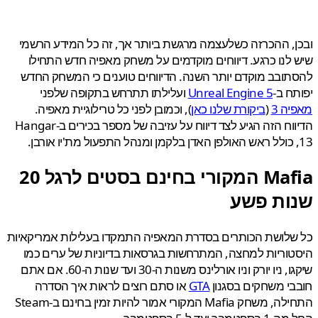
, ההכרזה כשלעצמה מרגשת ביותר אך, זה כל המידע הרשמי
לנו כרגע. דיווחים מוקדמים על משחק מאפיה חדש התחילו
ובב מוקדם יותר השנה. הדיווחים טוענים כי המשחק החדש
ח ב-
Unreal Engine 5
ועלילתו תתרחש בתקופה שלפני
ה 3
(
ביקורת שלנו כאן
), וכמובן לפני כל טרילוגיית מאפיה.
הדיווח הזה הגיע לצד דיווח על עזיבה של מספר בכירים ב-Hangar
Mafia המקורי בחינם בסטים לרגל 20
ות פשע
לושת הכותרים בסדרת המאפיה התמקדו בעלילות אמריקאיות
וריות למחצה, המתרחשות בגרסאות בדיוניות של ערים כמו
שיקגו, ניו יורק וניו אורלינס משנות ה-30 ועד שנות ה-60. אם אתם
י משחקים בסגנון
GTA
או סתם רוצים לראות איך הסדרה
התחילה, משחק Mafia המקורי אמור להיות זמין בחינם ב-Steam