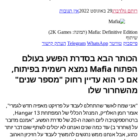
 גולדברג
29 באוגוסט 2022
אין תגובות
Mafia: Definitive  (תמונה: 2K Games)
ף
בוק
טוויטר
WhatsApp
Telegram
העתק קישור
ותר הבא בסדרת הפשע בעולם
הפתוח Mafia נמצא רשמית בפיתוח,
 כי הוא עדיין רחוק "מספר שנים"
שחרור שלו
 שמח לאשר שהתחלנו לעבוד על פרויקט מאפיה חדש לגמרי",
אומר רומן האלדיק, המנהל הכללי של המפתחת Hangar 13,
ברטרוספקטיבה ליום השנה ה-20 של סדרת הפשע. "אמנם מדובר
שחרור ב) עוד כמה שנים ואנחנו לא יכולים לשתף שום דבר יותר
, אבל אנחנו ממש נרגשים להמשיך לעבוד על הזיכיון האהוב