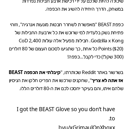
שיכולה להיות שלכם על ידי רכישת ארבע חבילות נפרדות
במשחק, הדרך היחידה להשיג את הכפפה.
כפפת BEAST "מאפשרת לשחרר חבטות מונעות אנרגיה", וזוהי
פתיחת נשק בלעדית למי שרוכש את כל ארבעת החבילות של
Godzilla x Kong. חבילות מפעיל אלה עולות 2,400 CoD
Points ($20) כל אחת, כך שתגיעו לסכום העצום של 80 דולרים
(300 שקל!) כדי לקבל…כפפה!
בשרשור באתר Reddit שכותרתו, "
קיבלתי את הכפפה BEAST
אז אתה לא צריך
", שחקנים שרכשו את הפריט חלקו את הניסיון
שלהם איתו, והם בעיקר יחסכו לכם את ה-80 דולרים הללו.
I got the BEAST Glove so you don't have
to.
by
u/xGrimaulOnXboxx