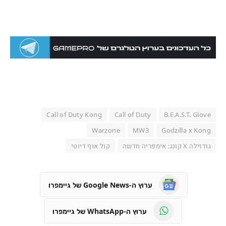
Call of Duty Kong
Call of Duty
B.E.A.S.T. Glove
Warzone
MW3
Godzilla x Kong
גודזילה X קונג: אימפריה חדשה
קול אוף דיוטי
ערוץ ה-Google News של גיימפרו
ערוץ ה-WhatsApp של גיימפרו