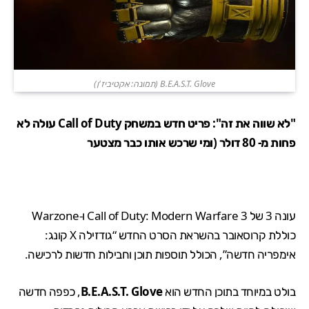
B.E.A.S.T. Glove (תמונה: אקטיביז'ן)
"לא שווה את זה":
פריט חדש במשחק Call of Duty עולה לא
פחות מ- 80 דולר (ומי שרכש אותו כבר מצטער
עונה 3 של
Call of Duty: Modern Warfare 3
ו-
Warzone
כוללת קרוסאובר בהשראת הסרט החדש
“גודזילה X קונג:
אימפריה חדשה”
, הכולל תוספות תוכן וחבילות חדשות לרכישה.
בולט במיוחד בתוכן החדש הוא
B.E.A.S.T. Glove
, כפפה חדשה