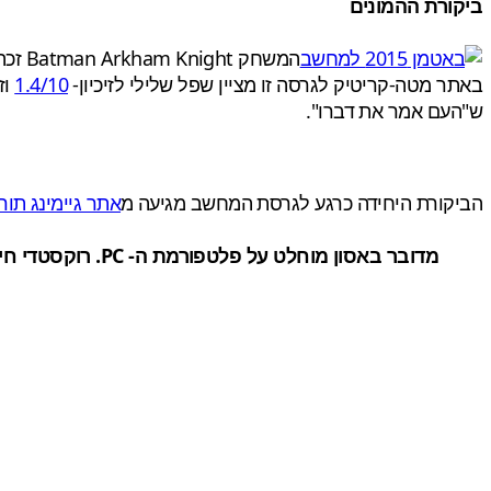
ביקורת ההמונים
המשחק Batman Arkham Knight זכה אמנם ל
באתר מטה-קריטיק לגרסה זו מציין שפל שלילי לזיכיון-
1.4/10
וזה מת
ש"העם אמר את דברו".
הביקורת היחידה כרגע לגרסת המחשב מגיעה מ
אתר גיימינג תורכ
מדובר באסון מוחלט על פלטפורמת ה- PC. רוקסטדי חייבת להתערב ולהתחיל לעבוד על בעיות אופטימיזציה בהקדם האפשרי.