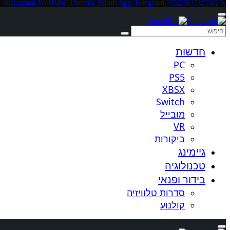
X (טוויטר)
פייסבוק
Telegram
WhatsApp
Threads
YouTube
Instagram
חדשות
PC
PS5
XBSX
Switch
מובייל
VR
ביקורות
גיימינג
טכנולוגיה
בידור ופנאי
סדרות טלוויזיה
קולנוע