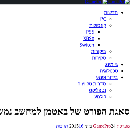
חדשות
PC
קונסולות
PS5
XBSX
Switch
ביקורות
סקירות
גיימינג
טכנולוגיה
בידור ופנאי
סדרות טלוויזיה
נטפליקס
קולנוע
סאגת הפורט של באטמן למחשב נמשכת: GMG מוכן להחזיר כסף בתנאי ש
מערכת GamePro
24 ביוני 2015
16 תגובות