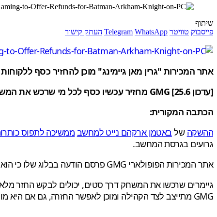
שיתוף
פייסבוק
טוויטר
WhatsApp
Telegram
העתק קישור
אתר המכירות "גרין מאן גיימינג" מוכן להחזיר כסף ללקוחות שרכשו את באטמן החד
[עדכון 25.6] GMG מחזיר עכשיו כסף לכל מי שרכש את המשחק ללא כל תנאי.
הכתבה המקורית:
ההשקה
של
באטמן ארקהם נייט למחשב
ממשיכה לתפוס כותרו
גרועים בגרסת המחשב.
אתר המכירות הפופולארי GMG פרסם הודעה בבלוג שלו כי הוא מוכן להחזיר כסף ללקוחות, אבל רק אחרי שהפאץ' ישוחרר ובהנחה שהמצב יישאר כקדמותו.
גיימרים שרכשו את המשחק דרך סטים, יכולים לבקש החזר מלא
GMG מתייצב לצד הקהילה ומוכן לאפשר החזרה, גם אם היא מותנת בהתפתחויות ביצועי המשחק.