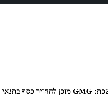
…[עדכון]