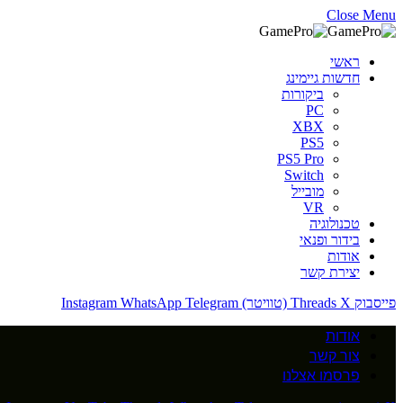
Close Menu
ראשי
חדשות גיימינג
ביקורות
PC
XBX
PS5
PS5 Pro
Switch
מובייל
VR
טכנולוגיה
בידור ופנאי
אודות
יצירת קשר
פייסבוק
X (טוויטר)
Threads
Telegram
WhatsApp
Instagram
אודות
צור קשר
פרסמו אצלנו