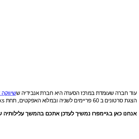
עוד חברה שעומדת במרכז הסערה היא חברת אנבידיה ש
שיווקה
הצגת סרטונים ב 60 פריימים לשניה ובמלוא האפקטים, תחת NVIDIA GameWorks.
אנחנו כאן בגיימפרו נמשיך לעדכן אתכם בהמשך עלילותיה של גרסת המחשב ל-Batman Arkham Knight. עד אז