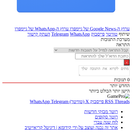
Goo של גיימפרו
ערוץ ה-WhatsApp של גיימפרו
ף
טוויטר
פייסבוק
WhatsApp
Telegram
העתק קישור
ת התגובות
אה
בות
 יותר
 יותר
הבולט ביותר
Thr
RSS
פייסבוק
X (טוויטר)
Telegram
WhatsApp
רוטר מבזקי חדשות
רוטר סקופים
לוח שנה עברי
אתר זה נבנה ועוצב על-ידי קידומא | דיגיטל קריאייטיב