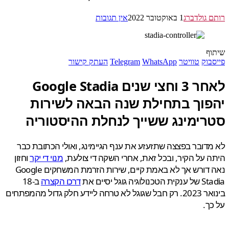
 גולדברג
1 באוקטובר 2022
אין תגובות
ף
בוק
טוויטר
WhatsApp
Telegram
העתק קישור
לאחר 3 וחצי שנים Google Stadia
פוך בתחילת שנה הבאה לשירות
רימינג ששייך לנחלת ההיסטוריה
דובר בפצצה שתזעזע את ענף הגיימינג, ואולי הכתובת כבר
 על הקיר, ובכל זאת, אחרי השקה די צולעת,
מנוי די יקר
וחזון
נאה דורש אך לא באמת קיים, שירות הזרמת המשחקים Google
לוגיה גוגל יסיים את
דרכו הקצרה
ב-18
בינואר 2023. רק חבל שגוגל לא טרחה ליידע חלק גדול מהמפתחים
ך.