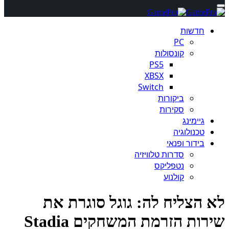
חדשות
PC
קונסולות
PS5
XBSX
Switch
ביקורות
סקירות
גיימינג
טכנולוגיה
בידור ופנאי
סדרות טלוויזיה
נטפליקס
קולנוע
 הצליח לה: גוגל סוגרת את
ות הזרמת המשחקים Stadia