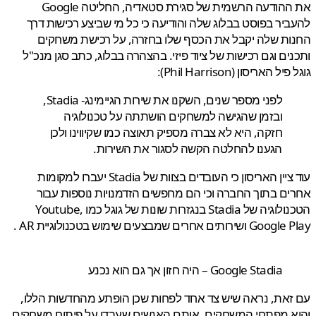
את ההודעה הרשמית של סגירת סטאדיה, החליטה Google
יר בפוסט בבלוג שלה והודיעה כי כל מי שביצע רכישות דרך
ת שלה יקבל את הכסף שלו בחזרה, על רכישת משחקים
ים וגם רכישות של ציוד פיזי. בהצהרה בבלוג, כתב סגן מנכ"ל
 האריסון (Phil Harrison):
לפני מספר שנים, השקנו את שירות הגיימינג- Stadia,
ובזמן שהגישה למשחקים הושתתה על טכנולוגיה
חזקה, היא לא צברה מספיק תאוצה כמו שקיווינו ולכן
הגענו להחלטה הקשה לסגור את השירות.
עוד ציין האריסון כי העובדים בצוות של Stadia יעברו למקומות
ם בתוך החברה וכי הם מחפשים הזדמנויות נוספות עבור
הטכנולוגיה של Stadia בנגזרות שונות של גוגל כמו Youtube,
ותים אחרים שמבצעים שימוש בטכנולוגיית AR .
Google Stadia – היה חזון אך גם הוא נכנע
את, נראה שיש צד אחד לפחות שכן הופתע מהחדשות הללו,
 מפתחי המשחקים, אותם האנשים שעבדו על פיתוח משחקים