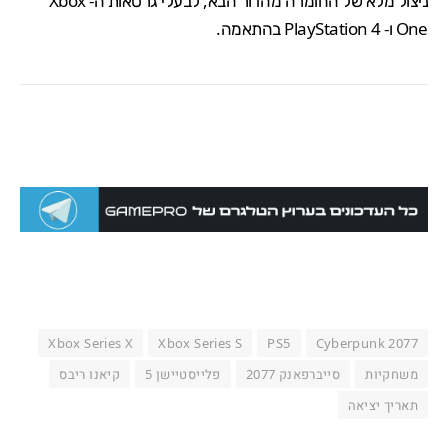
ניצול מלא של החומרה מהדור הבא, לבעלי גרסאות ה- Xbox
One ו- PlayStation 4 בהתאמה.
Xbox Series X
Xbox Series S
PS5
Cyberpunk 2077
משחקיות
סייברפאנק 2077
פלייסטיישן 5
קיאנו ריבס
תאריך יציאה