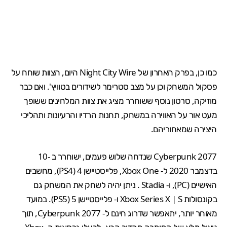
כמו כן, בפרק האחרון של Night City Wire היום, הצוות שוחח על
פסקול המשחק וכן על מצב סטרימר לשידורים בטוויץ'. ואם כבר
מוזיקה, סרטון נוסף ששוחרר מציג את צוות המלחינים ששופך
מעט אור על האווירה במשחק, תחנות הרדיו והרעיונות ותהליכי
היצירה שמאחוריהם.
Cyberpunk 2077 ש
נדחה שלוש פעמים
, ישוחרר ב -10
בדצמבר 2020 ל-
Xbox One
, פלייסטיישן 4 (
PS4
), מחשבים
האישיים (
PC
), ו-
Stadia
. ניתן יהיה לשחק את המשחק גם
בקונסולות
S
|
Xbox Series X
ו- פלייסטיישן 5 (
PS5
). במועד
מאוחר יותר, יתאפשר שדרוג חינם ל- Cyberpunk 2077, תוך