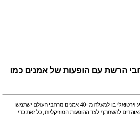
שקת המשחק הבא בסדרה, FIFA 21, יתקיימו ברחבי הרשת עם הופעות של אמנים כמו
, EA Sports מתכוונת להפוך את זה לחגיגת פיפ"א עולמית. זהו אירוע וירטואלי בו למעלה מ -40 אמנים מרחבי העולם ישתמשו
עות ויתקיימו בו פעילויות נוספות בהן יוכלו האוהדים להשתתף לצד ההופעות המוזיקליות, כל זאת כדי