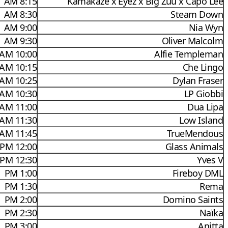
8:15 AM
Kamakaze x Eyez x Big Zuu x Capo Lee
8:30 AM
Steam Down
9:00 AM
Nia Wyn
9:30 AM
Oliver Malcolm
10:00 AM
Alfie Templeman
10:15 AM
Che Lingo
10:25 AM
Dylan Fraser
10:30 AM
LP Giobbi
11:00 AM
Dua Lipa
11:30 AM
Low Island
11:45 AM
TrueMendous
12:00 PM
Glass Animals
12:30 PM
Yves V
1:00 PM
Fireboy DML
1:30 PM
Rema
2:00 PM
Domino Saints
2:30 PM
Naïka
3:00 PM
Anitta