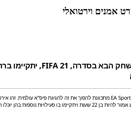
חגיגות FIFA World לקראת ה
בערוצים האישיים שלהם בכדי להשתתף באירוע ולהופיע. האירוע אמור להיות בן 22 ש