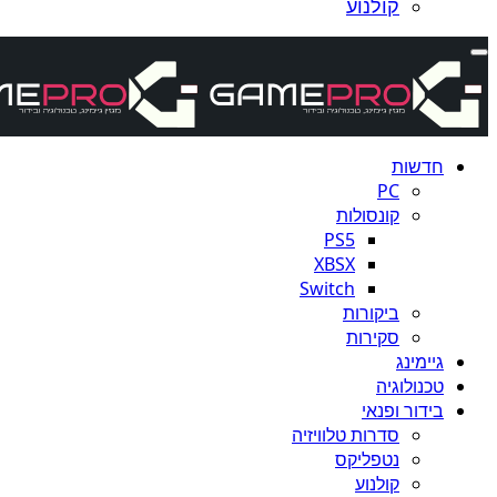
קולנוע
חדשות
PC
קונסולות
PS5
XBSX
Switch
ביקורות
סקירות
גיימינג
טכנולוגיה
בידור ופנאי
סדרות טלוויזיה
נטפליקס
קולנוע