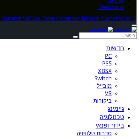
צור קשר
פרסמו אצלנו
X (טוויטר)
פייסבוק
Telegram
WhatsApp
Threads
YouTube
Instagram
חדשות
PC
PS5
XBSX
Switch
מובייל
VR
ביקורות
גיימינג
טכנולוגיה
בידור ופנאי
סדרות טלוויזיה