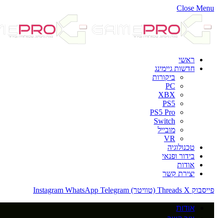
Close Menu
ראשי
חדשות גיימינג
ביקורות
PC
XBX
PS5
PS5 Pro
Switch
מובייל
VR
טכנולוגיה
בידור ופנאי
אודות
יצירת קשר
פייסבוק
X (טוויטר)
Threads
Telegram
WhatsApp
Instagram
אודות