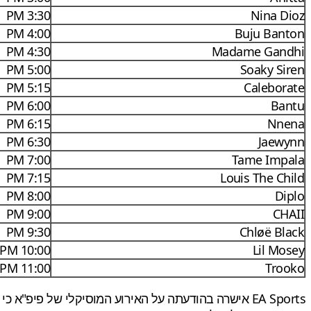
3:30 PM
Nina Dioz
4:00 PM
Buju Banton
4:30 PM
Madame Gandhi
5:00 PM
Soaky Siren
5:15 PM
Caleborate
6:00 PM
Bantu
6:15 PM
Nnena
6:30 PM
Jaewynn
7:00 PM
Tame Impala
7:15 PM
Louis The Child
8:00 PM
Diplo
9:00 PM
CHAII
9:30 PM
Chløë Black
10:00 PM
Lil Mosey
11:00 PM
Trooko
EA Sports אישרה בהודעתה על האירוע המוסיקלי של פיפ"א כי תקופת