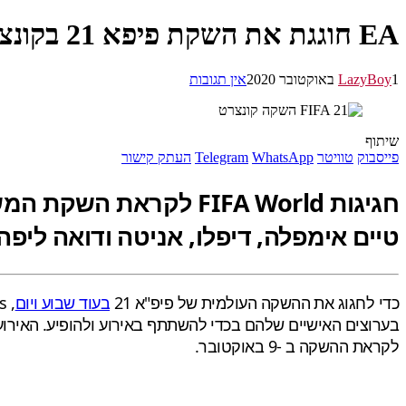
EA חוגגת את השקת פיפא 21 בקונצרט אמנים וירטואלי
1 באוקטובר 2020
LazyBoy
אין תגובות
שיתוף
פייסבוק
טוויטר
WhatsApp
Telegram
העתק קישור
טיים אימפלה, דיפלו, אניטה ודואה ליפה
כדי לחגוג את ההשקה העולמית של פיפ"א 21
בעוד שבוע ויום
לקראת ההשקה ב -9 באוקטובר.