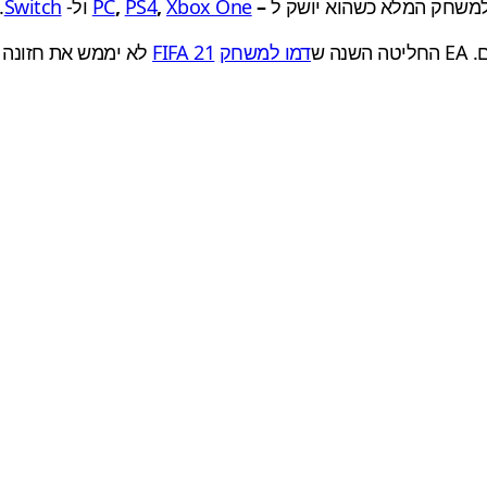
 למשחק המלא כשהוא יושק ל
–
Xbox One
,
PS4
,
PC
ול-
Switch
.
ה ש
דמו למשחק
FIFA 21
לא יממש את חזונה 