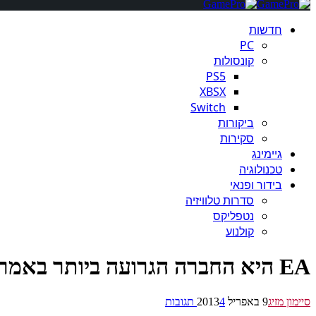
חדשות
PC
קונסולות
PS5
XBSX
Switch
ביקורות
סקירות
גיימינג
טכנולוגיה
בידור ופנאי
סדרות טלוויזיה
נטפליקס
קולנוע
EA היא החברה הגרועה ביותר באמריקה לשנת 2013, שנה שניה ברציפות
סיימון מזיג
9 באפריל 2013
4 תגובות