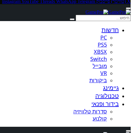
X (טוויטר)
פייסבוק
Telegram
WhatsApp
Threads
YouTube
Instagram
חדשות
PC
PS5
XBSX
Switch
מובייל
VR
ביקורות
גיימינג
טכנולוגיה
בידור ופנאי
סדרות טלוויזיה
קולנוע