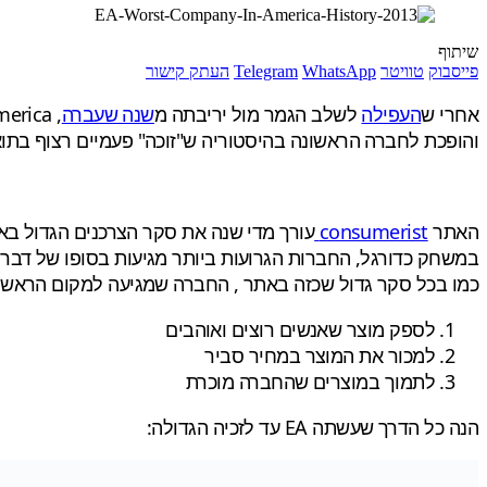
שיתוף
פייסבוק
טוויטר
WhatsApp
Telegram
העתק קישור
אחרי ש
העפילה
לשלב הגמר מול יריבתה מ
שנה שעברה
, Bank of America, הצליחה גם השנה חברת Electronic Arts
והופכת לחברה הראשונה בהיסטוריה ש"זוכה" פעמיים רצוף בתוא
האתר
consumerist
עורך מדי שנה את סקר הצרכנים הגדול בא
במשחק כדורגל, החברות הגרועות ביותר מגיעות בסופו של דבר לגמר
כמו בכל סקר גדול שכזה באתר , החברה שמגיעה למקום הראשו
לספק מוצר שאנשים רוצים ואוהבים
למכור את המוצר במחיר סביר
לתמוך במוצרים שהחברה מוכרת
הנה כל הדרך שעשתה EA עד לזכיה הגדולה: