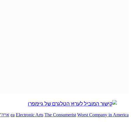
Worst Company in America
The Consumerist
Electronic Arts
ea
ארה"