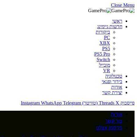
Close Menu
ראשי
חדשות גיימינג
ביקורות
PC
XBX
PS5
PS5 Pro
Switch
מובייל
VR
טכנולוגיה
בידור ופנאי
אודות
יצירת קשר
פייסבוק
X (טוויטר)
Threads
Telegram
WhatsApp
Instagram
אודות
צור קשר
פרסמו אצלנו