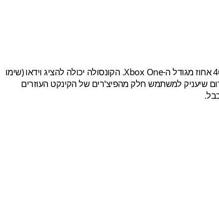
הקונסולה החדשה מגיעה עם כונן קשיח פנימי של כ-2 טרה בייט, היא כאמור קטנה משמעותית מהקונסולה האחרונה וגודלה הוא 40 אחוז מגודל ה-Xbox One. הקונסולה יכולה להציג וידאו (שימו
ן אינפרה אדום שיעניק למשתמש חלק מהפיצ'רים של הקינקט העוזרים
בל.