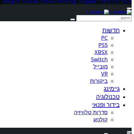
X (טוויטר)
פייסבוק
Telegram
WhatsApp
Threads
YouTube
Instagram
חדשות
PC
PS5
XBSX
Switch
מובייל
VR
ביקורות
גיימינג
טכנולוגיה
בידור ופנאי
סדרות טלוויזיה
קולנוע