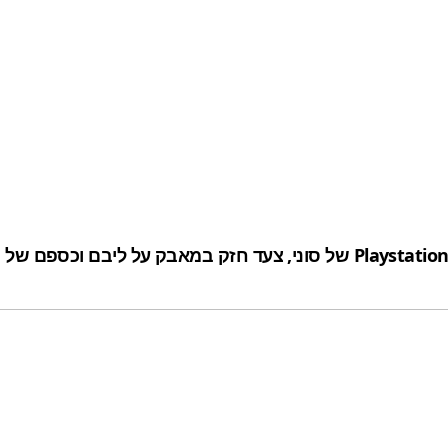
הקונסולה תעלה כ-299 דולר והיא זולה יותר ב-50 דולר מה-Playstation 4 של סונ