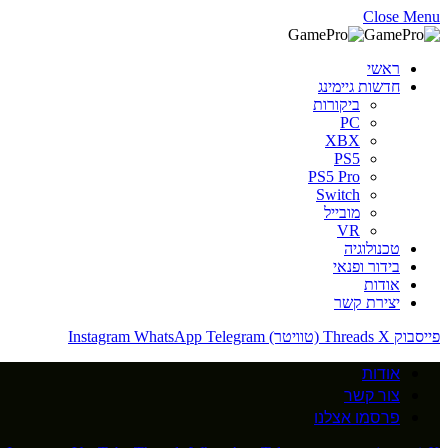
Close Menu
ראשי
חדשות גיימינג
ביקורות
PC
XBX
PS5
PS5 Pro
Switch
מובייל
VR
טכנולוגיה
בידור ופנאי
אודות
יצירת קשר
פייסבוק
X (טוויטר)
Threads
Telegram
WhatsApp
Instagram
אודות
צור קשר
פרסמו אצלנו