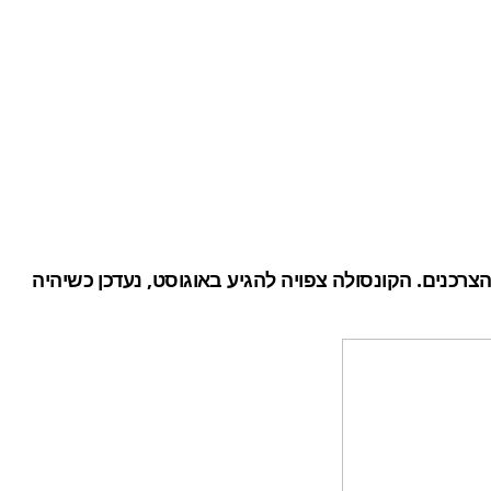
י, צעד חזק במאבק על ליבם וכספם של הצרכנים. הקונסולה צפויה להגיע באוגוסט, נעדכן כשיהיה