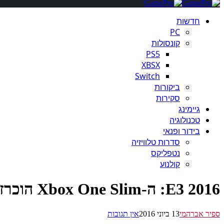
חדשות
PC
קונסולות
PS5
XBSX
Switch
ביקורות
סקירות
גיימינג
טכנולוגיה
בידור ופנאי
סדרות טלוויזיה
נטפליקס
קולנוע
E3 2016: ה-Xbox One Slim הוכרזה, ה-Xbox הקטנה בהיסטוריה
ספיר אברהמי
13 ביוני 2016
אין תגובות