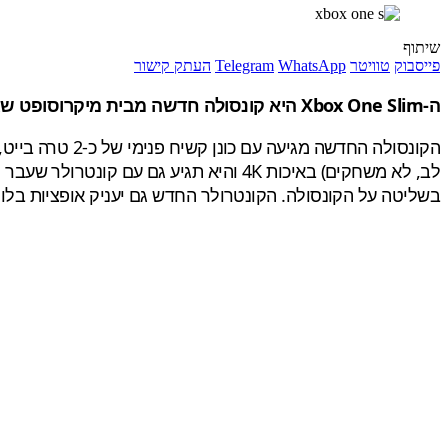
שיתוף
פייסבוק
טוויטר
WhatsApp
Telegram
העתק קישור
ה-Xbox One Slim היא קונסולה חדשה מבית מיקרוסופט שגודלה הוא 40 (!) אחוז מגודל ה-Xbox One.
לב, לא משחקים) באיכות 4K והיא תגיע ג
בשליטה על הקונסולה. הקונטרולר החדש גם יעניק אופציות בלוט