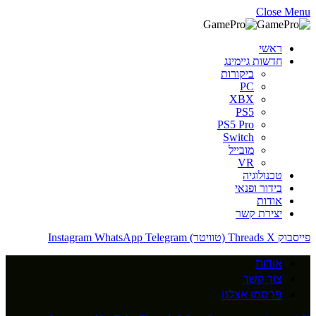
Close Menu
ראשי
חדשות גיימינג
ביקורות
PC
XBX
PS5
PS5 Pro
Switch
מובייל
VR
טכנולוגיה
בידור ופנאי
אודות
יצירת קשר
פייסבוק
X (טוויטר)
Threads
Telegram
WhatsApp
Instagram
אודות
צור קשר
פרסמו אצלנו