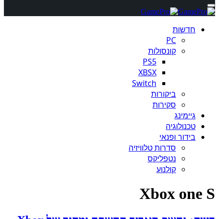
חדשות
PC
קונסולות
PS5
XBSX
Switch
ביקורות
סקירות
גיימינג
טכנולוגיה
בידור ופנאי
סדרות טלוויזיה
נטפליקס
קולנוע
Xbox one S