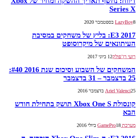
דיווח: נחשף תאריך ההשקה ומחיר של Xbox
Series X
8 בספטמבר 2020
LazyBoy
E3 2017: בליץ של משחקים במסיבת
העיתונאים של מיקרוסופט
רועי רן־פולק
12 ביוני 2017
המשחקים של השבוע וסיכום שנת 2016 #40:
25 בדצמבר – 31 בדצמבר
25 בדצמבר 2016
Ariel Valenci
קונסולת Xbox One S תושק בתחילת חודש
הבא
מערכת GamePro
18 ביולי 2016