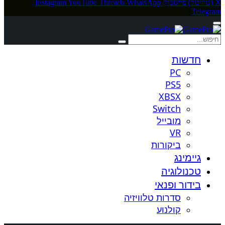
X (טוויטר)
פייסבוק
WhatsApp
Threads
YouTube
Instagram
Telegram
חדשות
PC
PS5
XBSX
Switch
מובייל
VR
ביקורות
גיימינג
טכנולוגיה
בידור ופנאי
סדרות טלוויזיה
קולנוע