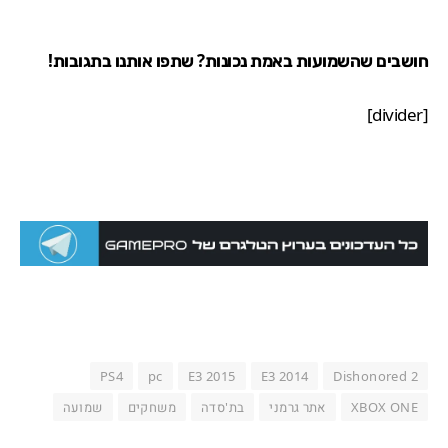
חושבים שהשמועות באמת נכונות? שתפו אותנו בתגובות!
[divider]
PS4
pc
E3 2015
E3 2014
Dishonored 2
XBOX ONE
אתר גרמני
בת'סדה
משחקים
שמועה