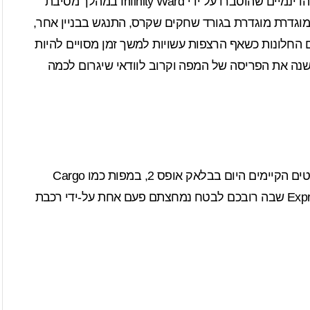
מסיבת
ט בתערוכת E3 2013. המפה מוגדרת מוגדרת בגורד שחקים שקרס, התנגש בבניין אחר,
החלונות כשאף הרצפות עשויות למשך זמן מסויים להיות
, וישנה את הפריסה של המפה וקרוב לוודאי שיגרום לכמה
מלבד השינוי הדינמי במבנה המפה, זה די דומה לאלמנטים הקיימים היום בבלאק אופס 2, במפות כמו Cargo
שאתם עלולים להימחץ מתחת לקונטנר, או המפה Express שבה רובכם לבטח נמחצתם פעם אחת על-ידי רכבת