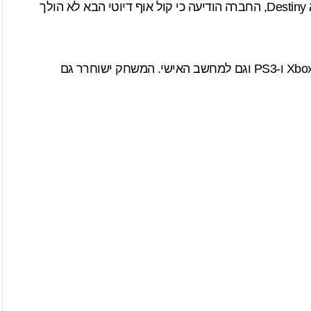
Destiny
, החברה
הודיעה
כי קול אוף דיוטי הבא לא הולך
ישוחרר ב-5/11 לקונסולות Xbox 360 ו-PS3 וגם למחשב האישי. המשחק ישוחרר גם