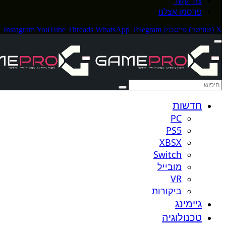
צור קשר
פרסמו אצלנו
X (טוויטר)
פייסבוק
Telegram
WhatsApp
Threads
YouTube
Instagram
חדשות
PC
PS5
XBSX
Switch
מובייל
VR
ביקורות
גיימינג
טכנולוגיה