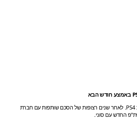
השנה סדרת קול אוף דיוטי "עברה צד" בכל מה שקשור לאקסלוסיביות תוכן, שמתבטאת בעיקר בגישה מוקדמת לבעלי הקונסולות PS4. לאחר שנים רצופות של הסכם שותפות עם חברת
"פ החדש עם סוני.