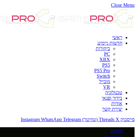
Close Menu
ראשי
חדשות גיימינג
ביקורות
PC
XBX
PS5
PS5 Pro
Switch
מובייל
VR
טכנולוגיה
בידור ופנאי
אודות
יצירת קשר
פייסבוק
X (טוויטר)
Threads
Telegram
WhatsApp
Instagram
אודות