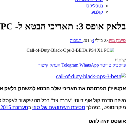
נטפליקס
קולנוע
בלאק אופס 3: תאריכי הבטא ל- XOne/PC נחשפו
סיימון מזיג
23 ביולי 2015
3 תגובות
שיתוף
פייסבוק
טוויטר
WhatsApp
Telegram
העתק קישור
אקטיויז'ן מפרסמת את תאריכי שלב הבטא למשחק בלאק אופס 3 לקונסולת האקסבוקס וואן ולמחשב האישי. הבטא ל-PS4 באמצע 
מיקרוסופט, במהלך
מסיבת העיתונאים של סוני
ב
תערוכת E3 2015
אוגוסט יהיה לוהט