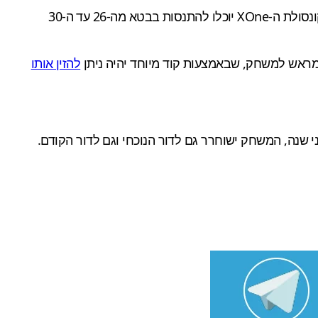
כבר באוגוסט הקרוב, בין התאריכים 19-23 ואילו שחקני המחשב וקונסולת ה-XOne יוכלו להתנסות בבטא מה-26 עד ה-30
ה מראש למשחק, שבאמצעות קוד מיוחד יהיה ניתן
להזין אותו
ני שנה, המשחק ישוחרר גם לדור הנוכחי וגם לדור הקודם.