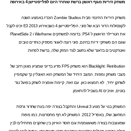
משחק היריות מגוף ראשון ברשת שוחרר היום לפלייסטיישן 4 באירופה
משחק היריות החינמי מבית Zombie Studios
הוכרז
באמצע השנה
לקונסולות הדור הבא של סוני, הפלייסטיישן 4 כשבאירוע E3 2013 זכינו לקבל
את ה
טריילר הראשון
ל PS4. בדומה למשחקים
Warframe
ו
PlanetSide 2
שגם הם משחקי יריות בחינם, סוני רוצה לאגור מספיק כותרים טובים
ואטרקטיבים בז'אנר שלא נחשב לצד המזק שלה, ברשת לפחות.
Blacklight: Retribution הוא משחק FPS מדע בדיוני שמציע מגוון רחב של
מצבי משחק ומפות. המצב היחיד של המשחק הוא האונליין כך שקמפיין
לשחקן יחיד, לא תמצאו כאן. עם זאת, קיימת אופציה לשחק בפועל נגד
בוטים, אויבים AI בשביל להתאמן.
המשחק בנוי על מנוע Unreal 3 והתקבל בצורה יפה בעת שחרור גרסת
המחשב שלו, באפריל 2012. המשחק לא חף מחסרונות, כמו מפות
שמעוצבות בצורה משעשממת וגם חוסר האיזון בין שחקנים מתחילים לבין