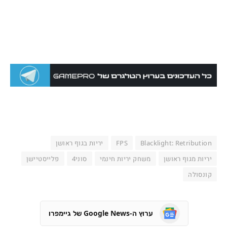
Blacklight: Retribution
FPS
יריות בגוף ראושן
יריות מגוף ראושן
משחק יריות חינמי
סוני4
פלייסטיישן
קונסולה
ערוץ ה-Google News של גיימפרו