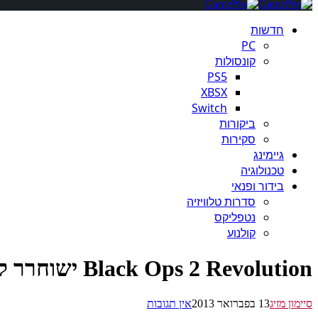
חדשות
PC
קונסולות
PS5
XBSX
Switch
ביקורות
סקירות
גיימינג
טכנולוגיה
בידור ופנאי
סדרות טלוויזיה
נטפליקס
קולנוע
Black Ops 2 Revolution ישוחרר למחשב ול-PS3 ב-28 לפברואר
סיימון מזיג
13 בפברואר 2013
אין תגובות