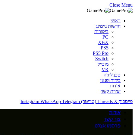
Close Menu
ראשי
חדשות גיימינג
ביקורות
PC
XBX
PS5
PS5 Pro
Switch
מובייל
VR
טכנולוגיה
בידור ופנאי
אודות
יצירת קשר
פייסבוק
X (טוויטר)
Threads
Telegram
WhatsApp
Instagram
אודות
צור קשר
פרסמו אצלנו