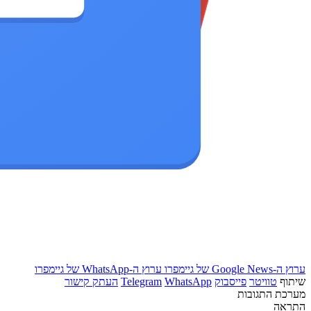
ערוץ ה-Google News של גיימפרו
ערוץ ה-WhatsApp של גיימפרו
שיתוף
טוויטר
פייסבוק
WhatsApp
Telegram
העתק קישור
מערכת התגובות
התראה