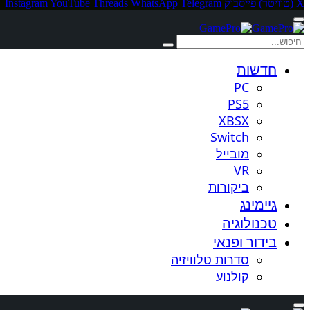
X (טוויטר)
פייסבוק
Telegram
WhatsApp
Threads
YouTube
Instagram
חדשות
PC
PS5
XBSX
Switch
מובייל
VR
ביקורות
גיימינג
טכנולוגיה
בידור ופנאי
סדרות טלוויזיה
קולנוע