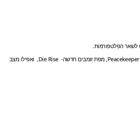
חבילת המפות 'Revolution', תעלה 15$ (אלא אם כן רכשתם את ה-Season Pass ב-50$) והיא כוללת את הנשק ההיברידי Peacekeeper SMG, מפת זומבים חדשה- Die Rise, ואפילו מצב