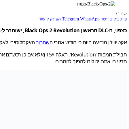
שיתוף
פייסבוק
טוויטר
WhatsApp
Telegram
העתק קישור
כצפוי, ה-DLC הראשון Black Ops 2 Revolution, ישוחרר ל-PC ול-PS3 ב- 28/02/2013.
אקטיוויז'ן מודיעה היום כי חודש אחרי ה
שחרור
האקסלוסיבי לאקסבוקס 360, חבילת המפות הראשונה למשחק BO2, ת
חדש בו אתם יכולים להפוך לזומבים.