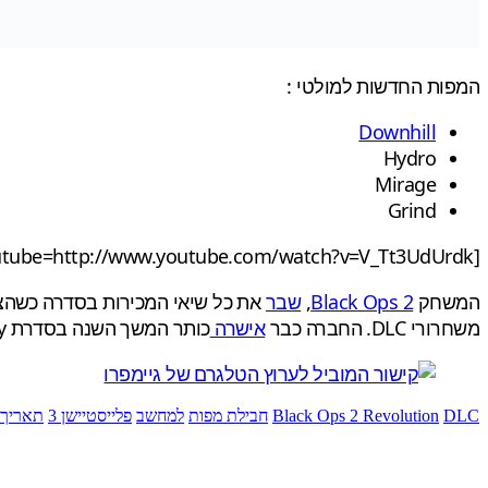
המפות החדשות למולטי :
Downhill
Hydro
Mirage
Grind
[youtube=http://www.youtube.com/watch?v=V_Tt3UdUrdk]
המשחק
Black Ops 2
,
שבר
את כל שיאי המכירות בסדרה כשהצ
משחרורי DLC. החברה כבר
אישרה
כותר המשך השנה בסדרת Call of Duty (סביר להניח MW4).
DLC
Black Ops 2 Revolution
חבילת מפות
למחשב
פלייסטיישן 3
תאריך