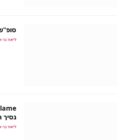
סופ"ש מוטורי: id 2
ליאור בר-א
Flame
נסיך ח
ליאור בר-א