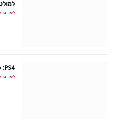
למולטי
ליאור בר-א
PS4: סוני מספקת עדכונים ופרטים חדשים
ליאור בר-א