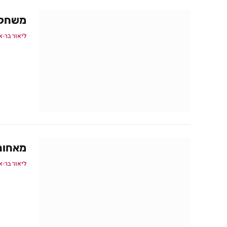
משחק Star Wars חדש
ליאור בר-א
מאחורי הקל
ליאור בר-א