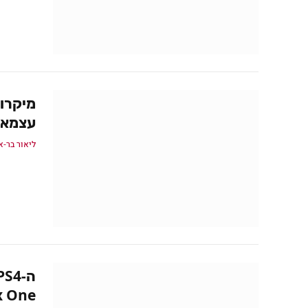
מיקרו
עצמאיים בe
ליאור בר-א
One..?