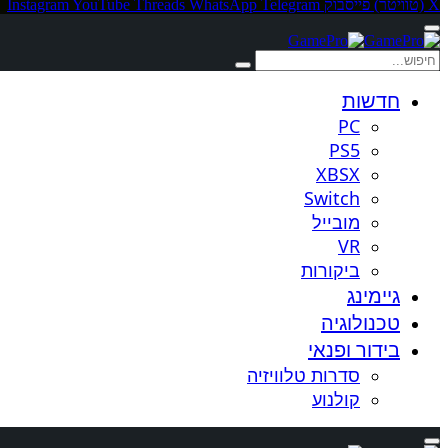
X (טוויטר)
פייסבוק
Telegram
WhatsApp
Threads
YouTube
Instagram
חדשות
PC
PS5
XBSX
Switch
מובייל
VR
ביקורות
גיימינג
טכנולוגיה
בידור ופנאי
סדרות טלוויזיה
קולנוע