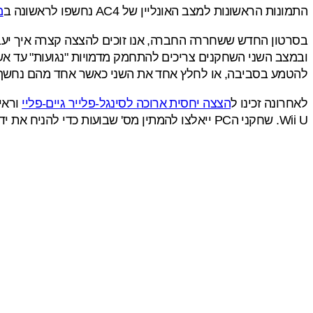
התמונות הראשונות למצב האונליין של AC4 נחשפו לראשונה ב
מ
בסרטון החדש ששחררה החברה, אנו זוכים להצצה קצרה איך יעבוד
להטמע בסביבה, או לחלץ אחד את השני כאשר אחד מהם נחשף ו
לאחרונה זכינו ל
הצצה יחסית ארוכה לסינגל-פלייר גיים-פליי
וראי
Wii U. שחקני הPC ייאלצו להמתין מס' שבועות כדי להניח את ידיהם על ההרפתקה הזאת. אם זאת, המשחק גם יגיע לPS4 ול-Xbox One