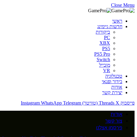
Close Menu
ראשי
חדשות גיימינג
ביקורות
PC
XBX
PS5
PS5 Pro
Switch
מובייל
VR
טכנולוגיה
בידור ופנאי
אודות
יצירת קשר
פייסבוק
X (טוויטר)
Threads
Telegram
WhatsApp
Instagram
אודות
צור קשר
פרסמו אצלנו