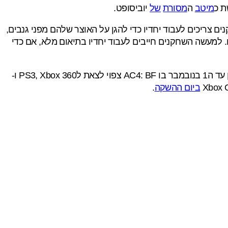
 כ
מיטב
ה
מסורת
של
יוביסופט.
 צריכים לעבוד יחדיו כדי להגן על האוצר שלהם מפני גנבים,
ם צריכים להתחמק מדמויות "נגועות" עד אשר ניתן לחסך אותם ברגע שהשחקנים משיגים Power-Up מסויים. למעשה השחקנים חייבים לעבוד יחדיו בתיאום מלא, אם כדי
. ואחרי שפיתחנו תיאבון נשאר רק להמתין עד ה1 בנובמבר בו AC4: BF צפוי לצאת לPS3, Xbox 360 ו-
ביום ההשקה
.