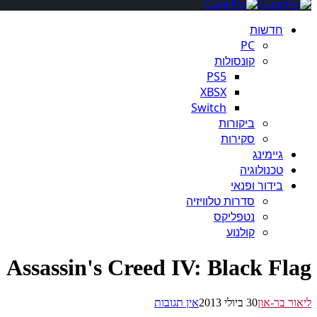
חדשות
PC
קונסולות
PS5
XBSX
Switch
ביקורות
סקירות
גיימינג
טכנולוגיה
בידור ופנאי
סדרות טלוויזיה
נטפליקס
קולנוע
Assassin's Creed IV: Black Flag סרטון בכורה למולטיפלייר
ליאור בר-און
30 ביולי 2013
אין תגובות