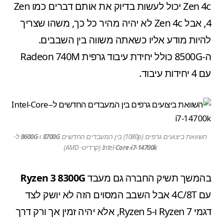
Zen 4c יכול לעשות בדיוק את אותם דברים כמו Zen
4, אבל Zen 4c לא יהיה מהיר כל כך, משהו שצריך
להיות מודע אליו כשאתה משווה בין השבבים.
ה-8500G כולל יחידת עיבוד גרפית Radeon 740M
עם 4 יחידות עיבוד.
השוואת ביצועים גרפים (1080p) בין המעבדים החדשים
8700G
ו-
8600G
ל-
Core-i7-14700k
Intel-
(קרדיט- AMD)
בהמשך תשיק החברה גם מעבד
Ryzen 3 8300G
עם 4C/8T אבל השבב המסוים הזה לא יושק לצד
דגמי Ryzen 7 ו-Ryzen 5, אלא יהיה זמין אך ורק דרך