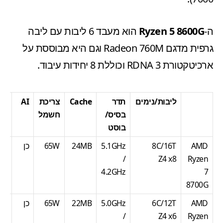
ה-
Ryzen 5 8600G
הוא מעבד 6 ליבות עם ליבה
גרפית מדגם Radeon 760M וגם היא מבוססת על
ארכיטקטורת RDNA 3 וכוללת 8 יחידות עיבוד.
ליבות/נימים
תדר
Cache
צריכת
AI
מח
בסיס/
חשמל
בוסט
AMD
8C/16T
5.1GHz
24MB
65W
כן
25
/
Z4 x8
Ryzen
4.2GHz
7
8700G
AMD
6C/12T
5.0GHz
22MB
65W
כן
64
/
Z4 x6
Ryzen