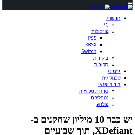
חדשות
PC
קונסולות
PS5
XBSX
Switch
ביקורות
סקירות
גיימינג
טכנולוגיה
בידור ופנאי
סדרות טלוויזיה
נטפליקס
קולנוע
יש כבר 10 מיליון שחקנים ב-
XDe, תוך שבועיים