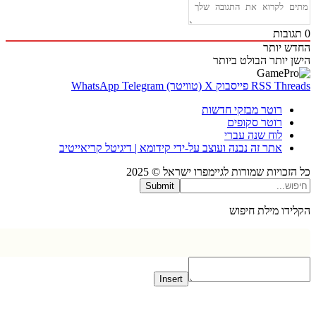
בות
 יותר
 יותר
הבולט ביותר
Thr
RSS
פייסבוק
X (טוויטר)
Telegram
WhatsApp
רוטר מבזקי חדשות
רוטר סקופים
לוח שנה עברי
אתר זה נבנה ועוצב על-ידי קידומא | דיגיטל קריאייטיב
כויות שמורות לגיימפרו ישראל © 2025
Submit
דו מילת חיפוש
Insert