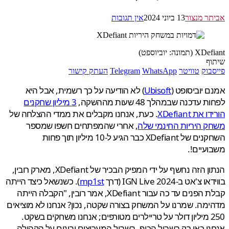
ר מנצור
13 ביוני 2024
אין תגובות
מונה: יוביוספט)
ף
בוק
טוויטר
WhatsApp
Telegram
העתק קישור
 יוביסופט (
Ubisoft
) לא הודיעה על כך רשמית, אבל היא
עדכנה שבמהלך 48 שעות מההשקה,
3 מיליון שחקנים
את XDefiant
. כעת, אנחנו מקבלים את ממדי ההצלחה של
 היריות החינמי שלה
, אחרי שהמפתחים חשפו שמספר
השחקנים של XDefiant כבר הגיע ל-10 מיליון תוך פחות
עיים!.
הנתון הזה נחשף על ידי המפיק הבכיר של XDefiant, מארק רובין,
'אט ב-IGN Live 2024 (דרך
mp1st
). כשנשאל כיצד הייתה
קבלת הפנים עד כה עבור XDefiant, אמר רובין, "הקבלה הייתה
מה. שמרנו על המשחק בצורה שקטה, נכון? אנחנו לא מוציאים
250 מיליון דולר על טריילרים מטורפים; אנחנו משחקים בשקט.
ו כאן רק בשביל הכיף, בשביל המעריצים ובונים על הקהילה