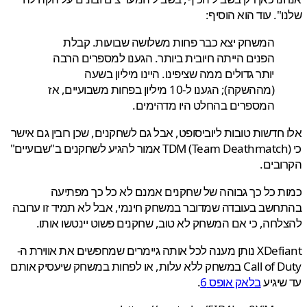
". עוד הוא הוסיף:
המשחק יצא כבר פחות משלושה שבועות. קבלת
הפנים הייתה חיובית ביותר. הגענו למספרים הרבה
יותר גדולים ממה שציפינו. היינו מיליון בשעה
(מההשקה); הגענו ל-10 מיליון בפחות משבועיים, אז
המספרים בהחלט היו מדהימים.
חדשות טובות ליוביסופט, אבל גם לשחקנים, שכן רובין גם אישר
כי TDM (Team Deathmatch) אמור להגיע לשחקנים ב"שבועיים"
בים.
 כל כך גבוהה של שחקנים אמנם לא כל כך מפתיעה
שב בעובדה שמדובר במשחק חינמי, אבל לא תמיד זו ערובה
חה, כי אם המשחק לא טוב, שחקנים פשוט יינטשו אותו.
XDefiant נותן מענה לכל אותה גיימרים שמחפשים את אווירת ה-
Call of Duty במשחק ללא עלות, או לפחות במשחק שיעסיק אותם
יגיע
בלאק אופס 6
.