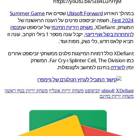
https://youtu.be/5IB4Lur9YjM
לך האירוע
Ubisoft Forward
שסיים את
Summer Game
Fest 2
, חשפה יוביסופט פרטים על העונה הראשונה של
XDefiant,
משחק היריות החינמי
של יוביסופט ש
מנסה
רות בקול אוף דיוטי
, יקבל עונה מספר 1 ביולי הקרוב. עונה זו
 קלאס חדש, כלי נשק, מפות ועוד.
XDefiant כולל דמויות המייצגות פלגים ממשחקי יוביסופט אחרים
כמו Splinter Cell, The Division ו-Far Cry. המשחק
להורדה
בחינם למחשב ולקונסולות.
XDef
ubisoft
יוביסופט
משחק יריות אונליין
משחק יריות בגוף ראשון
 יריות בחינם