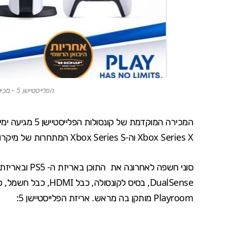
הפלייסטיישן 5 – מכירה מוקדמת החלה בישראל
המכירה המוקדמת 
Xbox Series X וה-Xbox Series S המתחרות של מיקרוסופט
סוני חשפה לאחרונה את
התוכן באריזת ה- PS5 ובאריזת מהדורת ה-PS5 הדיגיטלית
DualSense
, בסיס לקונסולה, כבל HDMI, כבל חשמל, כבל USB ו-PS5 עם כונן SSD בנפח 825GB, ו-
Playroom
מותקן בה מראש. אריזת הפלייסטיישן 5: