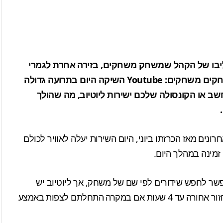
ליבו של הקהל שמשחק משחקים, בזירה אחרת לגמרי
החלה מלחמה על ליבו של קהל שצופה באלו שמשחקים משחקים: Youtube השיקה היום בתרועה גדולה
 או הקונסולה שלכם ישירות ליוטיוב, מה שהולך
רונים מאז
הכרזתו ביוני
, היום השירות יעלה לאוויר לכולם
זמינה במהלך היום.
מאפשר לחפש שידורים לפי שם של משחק, אך ליוטיוב יש
פיצ'רים שטוויץ' לא תומכת בהם, לדוגמה האפשרות לחזור אחורה עד 4 שעות אם במקרה התחלתם לצפות באמצע