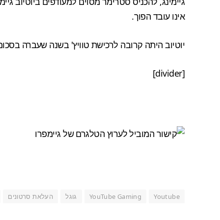
גיימינג, להכניס סטרימר מסוים למעודפים ביוטיוב גיימ
אינו עובד הפוך.
יוטיוב היתה
קרובה לרכישת טוויץ'
בשנה שעברה בסכום של 1 מיליארד דולר אך 
[divider]
Youtube
YouTube Gaming
גוגל
העלאת סרטונים