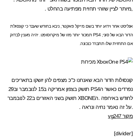
,מיותר לציין שזוהי תחזית מפתיעה בהחלט .
אנליסט אחר וידוע יותר בשם מייקל פאקטר,
ניבא בחודש שעבר
כי קונסולת
הדור הבא של סוני, PS4 תמכור יותר מזו של מיקרוסופט. יהיה מענין לבדוק
אם התחזית שלו תתברר כנכונה.
קונסולות הדור הבא שאנחנו כ"כ מצפים להן יושקו בתאריכים
נפרדים כאשר הPS4 תושק בצפון אמריקה ב15 לנובמבר וב29
לחודש באירופה .הXBONE תושק בשני האזורים ב22 לנובמבר
.על זה נאמר נחיה ונראה .
מקור vg247
[divider]