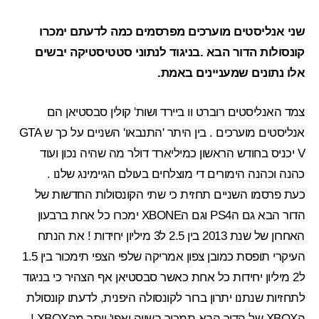
שני אנליסטים מוערכים מפרסמים כמה לדעתם ימכרו
קונסולות הדור הבא .בניגוד לנתוני סטטיסטיקה יבשים
אלו נתונים שמעניינים באמת.
צמד האנליסטים רוברט וו ביירד ושות' קולין סבסטיאן הם
אנליסטים מוערכים . בין היתר
'התנבאו'
השניים על כך ש
GTA
V
יכניס בחודש הראשון כמיליארד דולר מה
שהיה נכון
ועוד
כהנה וכהנה הימורים די מוצלחים בעולם הגיימינג שלנו .
כעת פרסמו השניים תחזית כי שתי הקונסולות החדשות של
הדור הבא גם הPS4 וגם הXBONE ימכרו כל אחת ברבעון
האחרון של שנת 2013 בין 2.5 ל3 מיליון יחידות ! את הנתח
העיקרי תופסת כמובן צפון אמריקה שלפי הצפי תימכור בין 1.5
ל2 מיליון יחידות כל אחת כאשר סבסטיאן אף הצהיר כי בניגוד
לתחזיות שנתנו יתרון ברור לקונסולה היפנית, לדעתו קונסולת
הXBOX של הדור הבא תמכור בשווה ואפי' יותר מהXBOX !