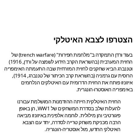
טרפו לצבא האיטלקי
בעוד ורדן התמקדה ב"מלחמת חפירות" (trench warfare) של
החזית המערבית (בהשראת הקרב הידוע לשמצה על ורדן, 1916)
נברג הביא שחקנים לחזית המזרחית שבה התעמתה האימפריה
הרוסית עם גרמניה (בהשראת קרב הכיתור של טננברג, 1914),
נזו פותח את החזית הדרומית עם האיטלקים הנלחמים
פריה האוסטרו-הונגרית.
החזית האיטלקית הייתה ההזדמנות המושלמת עבורנו
להעלות שלב בסדרת המשחקים של WW1, הן באופן
פיגורטיבי והן מילולית. לוחמה אלפינית באיזונזו מביאה
הרבה מכניקת משחק טרייה לסדרה, יחד עם הצבא
האיטלקי החדש, מול אוסטריה-הונגריה.