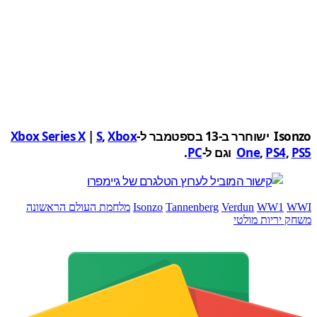
ב-13 בספטמבר ל-
Xbox
,
S
|
Xbox Series X
,
PS4
,
One
וגם ל-
PC
.
WW1
Verdun
Tannenberg
Isonzo
מלחמת העולם הראשונה
 יריות מולטי