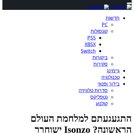
חדשות
PC
קונסולות
PS5
XBSX
Switch
ביקורות
סקירות
גיימינג
טכנולוגיה
בידור ופנאי
סדרות טלוויזיה
נטפליקס
קולנוע
געגעתם למלחמת העולם
הראשונה? Isonzo ישוחרר