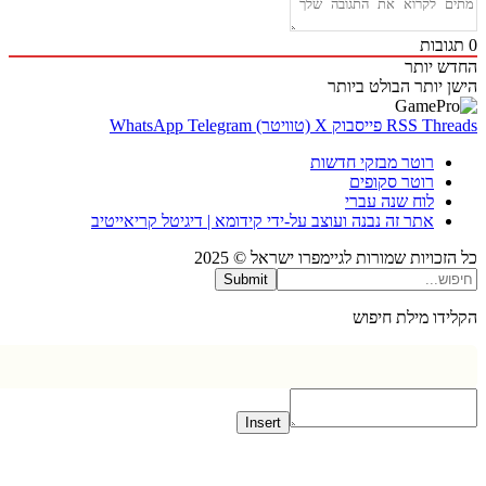
בות
 יותר
 יותר
הבולט ביותר
Thr
RSS
פייסבוק
X (טוויטר)
Telegram
WhatsApp
רוטר מבזקי חדשות
רוטר סקופים
לוח שנה עברי
אתר זה נבנה ועוצב על-ידי קידומא | דיגיטל קריאייטיב
כויות שמורות לגיימפרו ישראל © 2025
Submit
דו מילת חיפוש
Insert