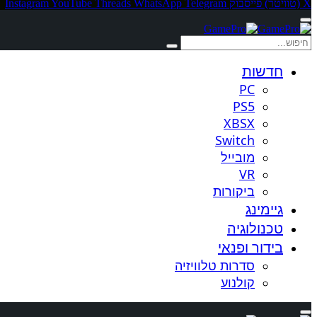
X (טוויטר)
פייסבוק
Telegram
WhatsApp
Threads
YouTube
Instagram
חדשות
PC
PS5
XBSX
Switch
מובייל
VR
ביקורות
גיימינג
טכנולוגיה
בידור ופנאי
סדרות טלוויזיה
קולנוע