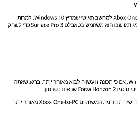
", מלבד פייבל ל PC, היא ההכרזה על הזרמת משחקי Xbox One למחשב האישי שמריץ Windows 10. למרות
הציג דמו שבו הוא משתמש בטאבלט Surface Pro 3 כדי לשחק
Wi
,
אם כי
תכונה
זו
עשויה לבוא
מאוחר יותר
.
ברגע שאתה
ביים
כמו
2
Horizon
Forza
שראינו בסרטון.
ה
שירות
הזרמת ה
משחקים
Xbox One-to-PC
מאוחר יותר