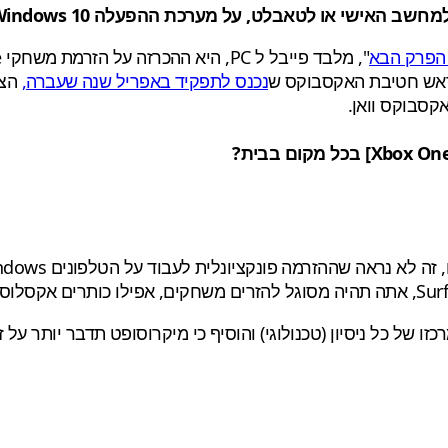
מחשב
האישי
או לטאבלט
,
על מערכת ההפעלה
10
Windows
ראש חטיבת האקסבוקס ש
נכנס לתפקיד באפריל שנה שעברה,
סבוקס וואן.
On
Xbox
]
בכל מקום
בבית?
,
זה לא נראה
שההזרמה
פונקציונלית
לעבוד
על הטלפונים
ndows
Sur
,
אתה תהיה
מסוגל להזרים
משחקים
,
אפילו
כותרים אקסלוסי
כזו
של כל
ניסיון
(טכנולוגי) ו
הוסיף כי
מיקרוסופט
תדבר
יותר
על ז