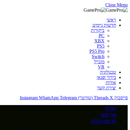
Close Menu
ראשי
חדשות גיימינג
ביקורות
PC
XBX
PS5
PS5 Pro
Switch
מובייל
VR
טכנולוגיה
בידור ופנאי
אודות
יצירת קשר
פייסבוק
X (טוויטר)
Threads
Telegram
WhatsApp
Instagram
אודות
צור קשר
פרסמו אצלנו