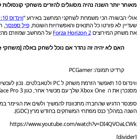
מאוחר יותר השנה נהיה מסוגלים
להזרים
משחקי
קונסולות
ל
אולי הבשורה הכי משמחת לשחקני המחשב באירוע "
ווינדוס 10: הפרק הבא
שעדיין לא פורטו כל התנאים והאפשרויות השונות,
פיל ספנסר
, 
את משחק המירוצים
Forza Horizon 2
על המחשב שמוזרם מהאק
האם לא יהיה זה
נהדר אם נוכל
לשחק
ב
אלה
[
משחקי
e
קרדיט תמונה: PCGamer
ווינדוס 10 תאפשר
הזרמת
משחק
ל PC ולטאבלטים
.
נכון לעכשיו
מ
סנכרן את ה
Xbox One
שלך עם
מכשיר אחר
,
כגון
Pro 3
face
ספנסר הדגיש שהחברה
מתכוונת להמשיך ולשים את
הגיימר
במר
השנה
במהלך כנס
מפתחי
המשחקים
בחודש מרץ (GDC).
https://www.youtube.com/watch?v=DI4QVOaLCWk
[divider]