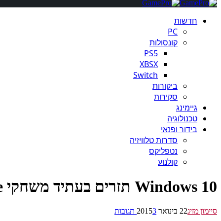
חדשות
PC
קונסולות
PS5
XBSX
Switch
ביקורות
סקירות
גיימינג
טכנולוגיה
בידור ופנאי
סדרות טלוויזיה
נטפליקס
קולנוע
Windows 10 תזרים בעתיד משחקי Xbox One
סיימון מזיג
22 בינואר 2015
3 תגובות