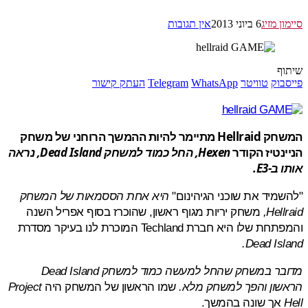
ן מזיג
6 ביוני 2013
אין תגובות
ף
בוק
טוויטר
WhatsApp
Telegram
העתק קישור
המשחק Hellraid מתיימר להיות ההמשך הרוחני של משחק
נטיז הקודר
Hexen, החל כמוד למשחק
Dead Island
, נראה
ב-E3.
מיד את שוכני הגיהינום"
היא אחת הססמאות של המשחק
Hell
משחק יריות מגוף ראשון, שהוכרז בסוף אפריל השנה
שלו היא חברת Techland המוכרת לנו בעיקר מסדרת
Dead Isl
בר במשחק שהחל למעשה כמוד למשחק
Dead Island
שון והפך למשחק מלא.
שמו הראשון של המשחק היה
Project
אך שונה בהמשך.