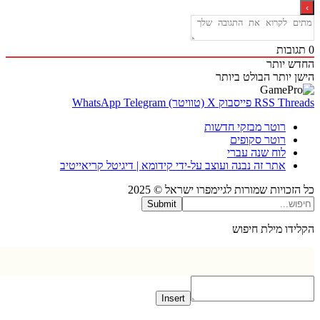
בות
 יותר
 יותר
הבולט ביותר
Thr
RSS
פייסבוק
X (טוויטר)
Telegram
WhatsApp
רוטר מבזקי חדשות
רוטר סקופים
לוח שנה עברי
אתר זה נבנה ועוצב על-ידי קידומא | דיגיטל קריאייטיב
כויות שמורות לגיימפרו ישראל © 2025
Submit
דו מילת חיפוש
Insert