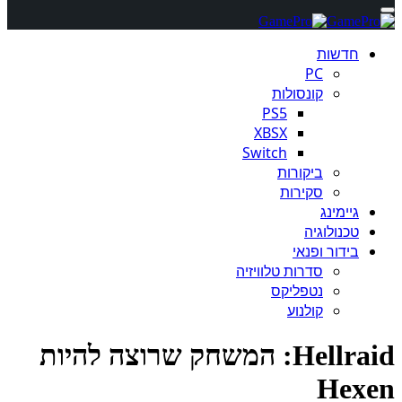
חדשות
PC
קונסולות
PS5
XBSX
Switch
ביקורות
סקירות
גיימינג
טכנולוגיה
בידור ופנאי
סדרות טלוויזיה
נטפליקס
קולנוע
Hellraid: המשחק שרוצה להיות
Hex