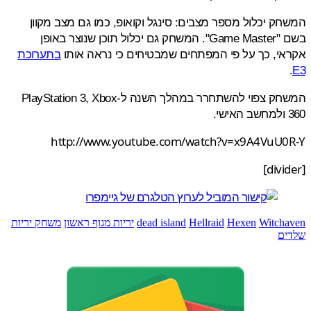
ק יכלול מספר מצבים: סינגל וקואופ, כמו גם מצב מקוון
בשם "Game Master". המשחק גם יכלול תוכן שנוצר באופן
י, כך על פי המפתחים שמבטיחים כי נראה אותו
בתערוכת
המשחק צפוי להשתחרר במהלך השנה ל-PlayStation 3, Xbox
http://www.youtube.com/watch?v=x9A4VuU0
Witch
Hexen
Hellraid
dead island
יריות מגוף ראשון
משחק יריות
ים