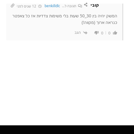
קובי
תגובה ל...
benkilldlc
12 שנים לפני
המשק יהיה בין 30_50 שעות בלי משימות צדדיות אז כל צאפטר
כנראה ארוך (מקווה!)
הגב
0
0