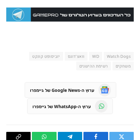
Watch Dogs
WD
וואצ'דוגס
יוביסופט קונקט
משחקים
רשימת ההישגים
ערוץ ה-Google News של גיימפרו
ערוץ ה-WhatsApp של גיימפרו