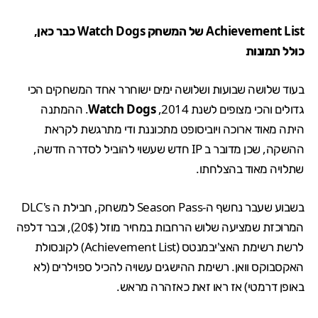
Achievement List של המשחק Watch Dogs כבר כאן,
כולל תמונות
בעוד שלושה שבועות ושלושה ימים ישוחרר אחד המשחקים הכי
גדולים והכי מצופים לשנת 2014,
Watch Dogs
. ההמתנה
היתה
מאוד ארוכה
ויוביסופט מתכוננת ודי מתרגשת לקראת
ההשקה, שכן מדובר ב IP חדש שעשוי להוביל לסדרה חדשה,
שתלויה מאוד בהצלחתו.
בשבוע שעבר נחשף ה-
Season Pass
למשחק, חבילת ה DLC's
המרוכזת שמציעה שלוש הרחבות במחיר מוזל (20$), וכבר דלפה
לרשת רשימת האצ'יבמנטס (Achievement List) לקונסולת
האקסבוקס וואן. רשימת ההישגים עשויה להכיל ספוילרים (לא
באופן דרמטי) אז ראו זאת כאזהרה מראש.