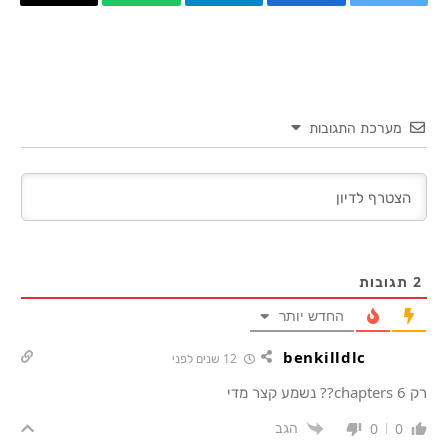
טוויטר
פייסבוק
Telegram
WhatsApp
העתק
קישור
מערכת התגובות
2
תגובות
החדש יותר
benkilldlc
12 שנים לפני
רק 6 chapters?? נשמע קצר מדי
הגב
0
0