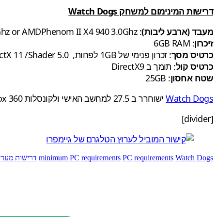
דרישות המינימום למשחק Watch Dogs
מעבד (ארבע ליבות)
: Intel Core 2 Quad Q8400 2.66Ghz or AMDPhenom II X4 940 3.0Ghz
זיכרון
: 6GB RAM
כרטיס מסך
: זכרון פנימי של 1GB לפחות, DirectX 11 /Shader 5.0
כרטיס קול
: תומך ב DirectX9
שטח אחסון
: 25GB
Watch Dogs
ישוחרר ב 27.5 למחשב האישי ולקונסלות PS3, PS4,Xbox One ,Xbox 360 ומאוחר יותר ל Wii U.
[divider]
Watch Dogs
PC requirements
minimum PC requirements
דרישות מער