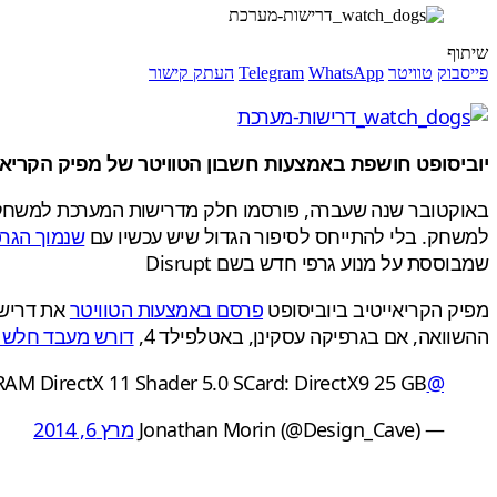
שיתוף
פייסבוק
טוויטר
WhatsApp
Telegram
העתק קישור
יוביסופט חושפת באמצעות חשבון הטוויטר של מפיק הקריאייטיב של Watch Dogs את דרישות המערכת המינימליות למשחק, שדורשות מע
באוקטובר שנה שעברה, פורסמו חלק מדרישות המערכת למשח
למשחק. בלי להתייחס לסיפור הגדול שיש עכשיו עם
שנמוך הגר
שמבוססת על מנוע גרפי חדש בשם Disrupt
מפיק הקריאייטיב ביוביסופט
פרסם באמצעות הטוויטר
ההשוואה, אם בגרפיקה עסקינן, באטלפילד 4,
דורש מעבד חלש י
M DirectX 11 Shader 5.0 SCard: DirectX9 25 GB
@NicoCGFR
— Jonathan Morin (@Design_Cave)
מרץ 6, 2014