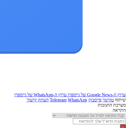
ערוץ ה-Google News של גיימפרו
ערוץ ה-WhatsApp של גיימפרו
שיתוף
טוויטר
פייסבוק
WhatsApp
Telegram
העתק קישור
מערכת התגובות
התראה