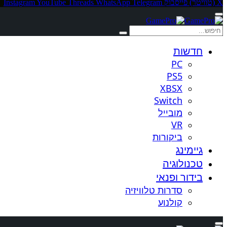
X (טוויטר)
פייסבוק
Telegram
WhatsApp
Threads
YouTube
Instagram
חדשות
PC
PS5
XBSX
Switch
מובייל
VR
ביקורות
גיימינג
טכנולוגיה
בידור ופנאי
סדרות טלוויזיה
קולנוע