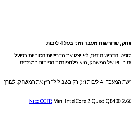
פט, הדרישות דאז, לא יצגו את הדרישות הסופיות בפועל
, אנחנו יודעים כבר די מזמן כי גרסת ה PC של המשחק, היא פלטפורמת הפיתוח המרכזית
את דרישות המינימום של המשחק, והנתון הראשון שישר קופץ לעין הוא דרישת המעבד- 4 ליבות (?!) רק בשביל להריץ את המשחק. לצורך
Min: IntelCore 2 Quad Q8400 2.6