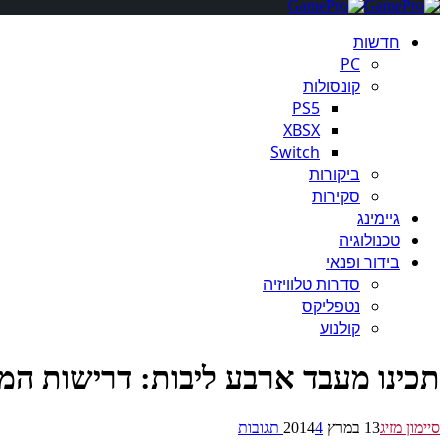
חדשות
PC
קונסולות
PS5
XBSX
Switch
ביקורות
סקירות
גיימינג
טכנולוגיה
בידור ופנאי
סדרות טלוויזיה
נטפליקס
קולנוע
תכינו מעבד ארבע ליבות: דרישות המינימום ל h Dogs
סיימון מזיג
13 במרץ 2014
4 תגובות