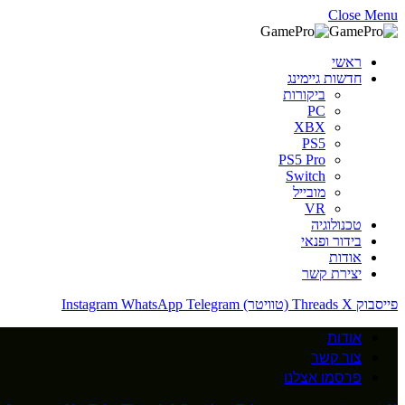
Close Menu
ראשי
חדשות גיימינג
ביקורות
PC
XBX
PS5
PS5 Pro
Switch
מובייל
VR
טכנולוגיה
בידור ופנאי
אודות
יצירת קשר
פייסבוק
X (טוויטר)
Threads
Telegram
WhatsApp
Instagram
אודות
צור קשר
פרסמו אצלנו