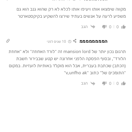
מקווה שימצאו אותו ויעיפו אותו לכלא לא רק שהוא גנב הוא גם
משפיע לרעה על אנשים בעתיד שירצו להשקיע בקיקסטארטר
הגב
0
0
הממממממממ
10 שנים לפני
תרגום נכון יותר של mansion lord זה "לורד האחוזה" ולא "אחוזת
הלורד", ובסוף הפסקה הלפני אחרונה יש קטע שבבירור חשבת
(הכתב) שכתבת בעברית, אבל הוא מוקלד באותיות לועזיות. במקום
"התומכים של" כתוב "v,unfho ak"
הגב
0
0