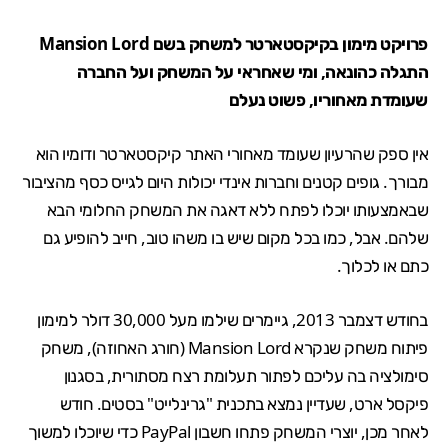
פרויקט מימון בקיקסטארטר למשחק בשם Mansion Lord
התגלה כהונאה, ומי שאחראי על המשחק ועל החברה
שעומדת מאחוריו, פשוט נעלם
אין ספק שהרעיון שעומד מאחורי האתר קיקסטארטר ודומיו הוא
מבורך. גופים קטנים וחברות אינדי יכולות היום לגייס כסף מהציבור
שבאמצעותו יוכלו לפתח ללא דאגה את המשחק החלומי הבא
שלהם. אבל, כמו בכל מקום שיש בו משהו טוב, חייב להופיע גם
כתם או לכלוך.
בחודש דצמבר 2013, גיימרים שילמו מעל 30,000 דולר למימון
פיתוח משחק שנקרא
Mansion Lord
(חורג האחוזה), משחק
סימולציה בה עליכם לפתור תעלומת רצח מסתורית, בסגנון
פיקסל ארט, שעדיין נמצא בתכנית
"גרינלייט"
בסטים. חודש
לאחר מכן, יוצרי המשחק פתחו חשבון PayPal כדי שיוכלו למשוך