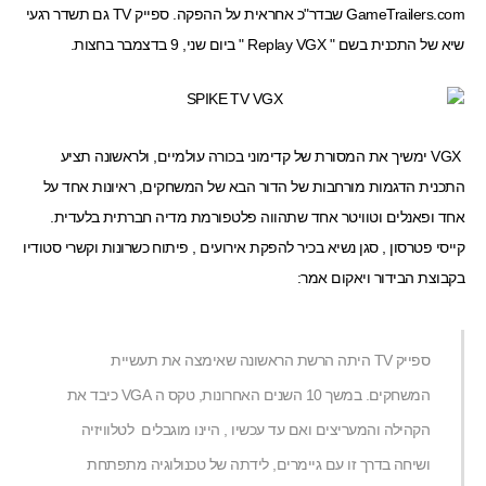
GameTrailers.com שבדר"כ אחראית על ההפקה. ספייק TV גם תשדר רגעי
שיא של התכנית בשם " Replay VGX " ביום שני, 9 בדצמבר בחצות.
VGX ימשיך את המסורת של קדימוני בכורה עולמיים, ולראשונה תציע
התכנית הדגמות מורחבות של הדור הבא של המשחקים, ראיונות אחד על
אחד ופאנלים ו
טוויטר אחד
שתהווה פלטפורמת מדיה חברתית בלעדית.
קייסי פטרסון , סגן נשיא בכיר להפקת אירועים , פיתוח כשרונות וקשרי סטודיו
בקבוצת הבידור ויאקום אמר:
ספייק TV היתה הרשת הראשונה שאימצה את תעשיית
המשחקים. במשך 10 השנים האחרונות, טקס ה VGA כיבד את
הקהילה והמעריצים ואם עד עכשיו , היינו מוגבלים לטלוויזיה
ושיחה בדרך זו עם גיימרים, לידתה של טכנולוגיה מתפתחת