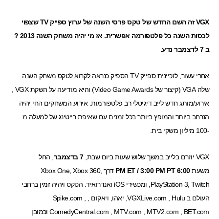
VGX זה השם החדש של טקס פרסי השנה של ערוץ ספייק TV שצפוי
לכסות השנה כל פלטפורמה אפשרית. אז מי יהיה משחק השנה 2013 ?
ב 7 לדצמבר נדע.
אחרי עשור, לזכיינית ספייק TV הספיק כנראה לקרוא לטקס משחק השנה
שלה VGA (קיצור של Video Game Awards) והיא מודיעה על השקת VGX ,
אירוע/מותג חדש לייב דיגיטלי רב פלטפורמות. אירוע המשחקים החי יהיה
הנרחב ביותר והמופץ ביותר בכל זמנים עם שאיפת רייטינג של למעלה מ
-100 מיליון משקי בית.
VGX יוזרם בלייב במשך שלוש שעות ביום שבת,
7 בדצמבר
, החל
משעת
6:00 PM ET / 3:00 PM PT
דרך Xbox One, Xbox 360,
PlayStation 3, Twitch, ומכשירי iOS ואנדרואיד. הטקס ויהיה זמין ברחבי
העולם ב VGXLive.com , Hulu, יאהו, ויאקום , Spike.com ,
ComedyCentral.com , MTV.com , MTV2.com , BET.com וכמובן