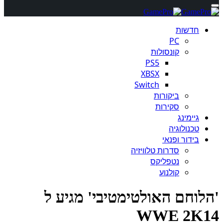
חדשות
PC
קונסולות
PS5
XBSX
Switch
ביקורות
סקירות
גיימינג
טכנולוגיה
בידור ופנאי
סדרות טלוויזיה
נטפליקס
קולנוע
לוחם האולטימטיבי' מגיע ל
WWE 2K