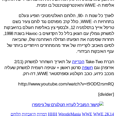
והאינטרקונטיננטל בו זמנית.
לאורך כל שנות ה -90, הלוחם האולטימטיבי הופיע ונעלם
בתחרויות ה- WWE, כולל קרב מפורסם נגד לוחם צעיר בשם
טריפל אייץ' ברסלמניה 12, ולבסוף צץ באליפות העולם בהיאבקות
למשחק גומלין עם הוגאן בליל כל הקדושים ב-Havoc בשנת 1998,
ות שסימנה את הופעתו הגדולה האחרונה שלו, שהביאה
ם מאכזב לקריירה של אחד מהמתחרים הייחודיים ביותר של
האיבקות הבידורי.
Take-
הכריזה
על תאריך השחרור למשחק (2/11
פה) וגם
חשפה
סרטון ראשון + עטיפה רשמית למשחק שעליה
כידוע, כוכב הקולנוע וסופרסטאר WWE, דה-רוק.
http://www.youtube.com/watch?v=t9ODf2rs
WWE 2
WWE
WrestleMania
HHH
דמויות
היאבקות
הלוחם