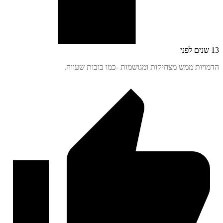
יות ממש מצחיקות ומגושמות -כמו בובות שעווה.