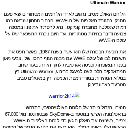
Ultimate War
חם האולטימטיבי נחשב לאחד הלוחמים המסתוריים שאי פעם
החזיקו בחגורת האליפות של ה-WWE. הבחור החסון שנראה כמו
ת שנפלטה מחוברת קומיקס, נהג להסתיר את פניו במסכה
ה ודיבר בחידות מסתוריות, ועד היום ניכרת ההשפעה שלו על
ה-WWE.
את הופעת הבכורה שלו הוא עשה בשנת 1987, כאשר תפס את
תשומת לבו של עולם WWE עם מבנה הגוף החסון שלו, צבעי ניאון
ו המאופרות וכניסה אגרסיבית לתוך הזירה. בעוד שרוב
המתאבקים הלכו לאט למעגל בריבוע, Ultimate Warrior רץ
א המהירות במורד רמפת הכניסה ורץ במעגלים סביב
ת כאחוז דיבוק.
ון הגדול ביותר של הלוחם האולטימטיבי, התרחש
בראסלמניה השישי במספר ב-SkyDome שבטורונטו, מול 67,000
צופים, כשניצח את האלק הוגאן כדי לזכות באליפות ה-WWE
ון שלו. באותו הלילה, הוא השיג את ההישג הנדיר של החזקת