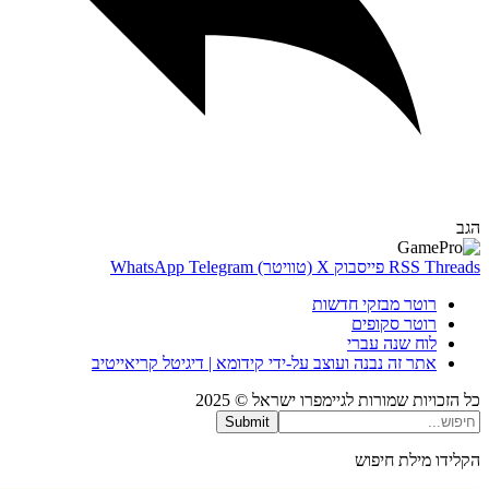
Thr
RSS
פייסבוק
X (טוויטר)
Telegram
WhatsApp
רוטר מבזקי חדשות
רוטר סקופים
לוח שנה עברי
אתר זה נבנה ועוצב על-ידי קידומא | דיגיטל קריאייטיב
כויות שמורות לגיימפרו ישראל © 2025
Submit
דו מילת חיפוש