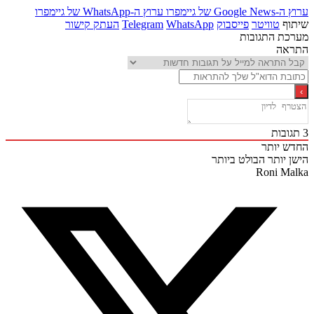
Goo של גיימפרו
ערוץ ה-WhatsApp של גיימפרו
ף
טוויטר
פייסבוק
WhatsApp
Telegram
העתק קישור
ת התגובות
אה
בות
 יותר
 יותר
הבולט ביותר
Roni M