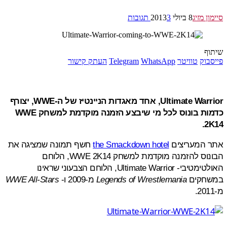
ן מזיג
8 ביולי 2013
3 תגובות
ף
בוק
טוויטר
WhatsApp
Telegram
העתק קישור
Ultimate Warrior, אחד מאגדות הניינטיז של ה-WWE, יצורף
כדמות בונוס לכל מי שיבצע הזמנה מוקדמת למשחק WWE
2
 המעריצים
the Smackdown hotel
חשף תמונה שמציגה את
הבונוס להזמנה מוקדמת למשחק WWE 2K14, הלוחם
האולטימטיבי- Ultimate Warrior, הלוחם הצבעוני שראינו
חקים
Legends of Wrestlemania
מ-2009 ו-
WWE All-Stars