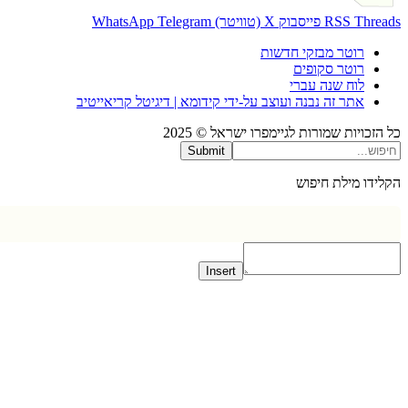
Thr
RSS
פייסבוק
X (טוויטר)
Telegram
WhatsApp
רוטר מבזקי חדשות
רוטר סקופים
לוח שנה עברי
אתר זה נבנה ועוצב על-ידי קידומא | דיגיטל קריאייטיב
כויות שמורות לגיימפרו ישראל © 2025
Submit
דו מילת חיפוש
Insert