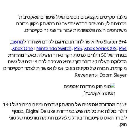
 סקייטים מקצוענים נוספים ושלל שיפורים שאקטיבית׳ן
חה לו, המשחק החדש יתפאר גם במשחק מקוון מרובה
פים חוצה פלטפורמות עבור עד שמונה סקייטרים.
Pr אושר לדור הנוכחי וגם לקודם וישוחרר ל
מחשב
,
,
Xbox Series X/S
,
PS5
Nintendo Switch,
ו-
Xbox One
.
ם לגרסת הקרוס-דור הרגילה, כאשר
מהדורת
וקס
תעלה 70 דולר תוך שהיא מעניקה לכם 3 ימים של גישה
מת, חבורה של סקינים בונוס ואפילו אפשרות לצמד הסקייטרים
Doom  ו-Revenant.
תמונה: אקטיביז׳ן
ם
מהדורת אספנים
של המשחק שתהיה זמינה במחיר של 130
דולר וכוללת את כל מה שיש במהדורת Digital Deluxe, בנוסף
רד האוס סקייטבורד בגודל מלא עם חתימה מודפסת של טוני