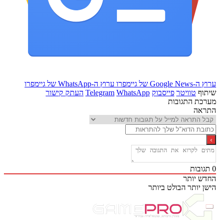
Goo של גיימפרו
ערוץ ה-WhatsApp של גיימפרו
ף
טוויטר
פייסבוק
WhatsApp
Telegram
העתק קישור
ת התגובות
אה
בות
 יותר
 יותר
הבולט ביותר