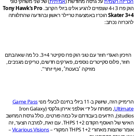
יזה רשמית
על גרסה מחודשת (
אמיתית
) של שני משחקי טוני
להגיע אלינו ביולי הקרוב.
Tony Hawk’s Pro
Skater 
הוכרז באמצעות טריילר ראשון ובהודעה שהתלוותה
זה נכתב:
הזיכיון האגדי חוזר עם טוני הוק פרו סקייטר 3+4. כל מה שאהבתם
זר, פלוס סקייטרים נוספים, פארקים חדשים, טריקים מגניבים,
מוזיקה ׳בועטת׳, ואף יותר".
הזה, שיושק ב-11 ביולי בחינם לבעלי מנוי
Game Pass
Ulti
, מפותח על ידי אולפני איירון גלקסי (Iron Galaxy
studios), הידועים בעבודתם על כמה פורטים, כולל גרסת המחשב
האישי של האוסף הקודם THPS 1+2. עם זאת, למרבה הצער, זה
צוות מאחורי THPS 1+2 המקורי –
Vicarious Visions
–