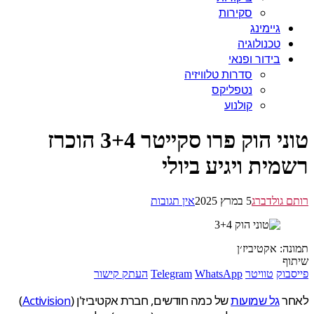
סקירות
גיימינג
טכנולוגיה
בידור ופנאי
סדרות טלוויזיה
נטפליקס
קולנוע
טוני הוק פרו סקייטר 3+4 הוכרז
מית ויגיע ביולי
 גולדברג
5 במרץ 2025
אין תגובות
ה: אקטיביז׳ן
ף
בוק
טוויטר
WhatsApp
Telegram
העתק קישור
ר
גל שמועות
של כמה חודשים, חברת אקטיביז'ן (
Activision
)