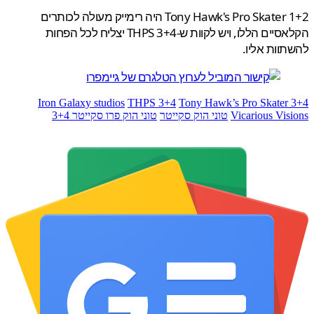
Tony Hawk's Pro Skater 1+2 היה רימייק מעולה לכותרים
הקלאסיים הללו, ויש לקוות ש-THPS 3+4 יצליח לכל הפחות
וות אליו.
Iron Galaxy studios
THPS 3+4
Tony Hawk’s Pro Skater
Vicarious Vis
טוני הוק סקייטר
טוני הוק פרו סקייטר 3+4