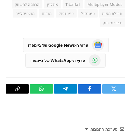
Multiplayer Modes
Titanfall
אונליין
הרחבה למשחק
חבילת מפות
טיטנפול
טייטנפול
מודים
מולטיפלייר
מצבי משחק
ערוץ ה-Google News של גיימפרו
ערוץ ה-WhatsApp של גיימפרו
טוויטר
פייסבוק
Telegram
WhatsApp
העתק
קישור
מערכת התגובות