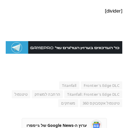
[divider]
Titanfall
Frontier's Edge DLC
Titanfall: Frontier's Edge DLC
הרחבה למשחק
טיטנפול
טיטנפול אקסבוקס 360
משחקים
ערוץ ה-Google News של גיימפרו