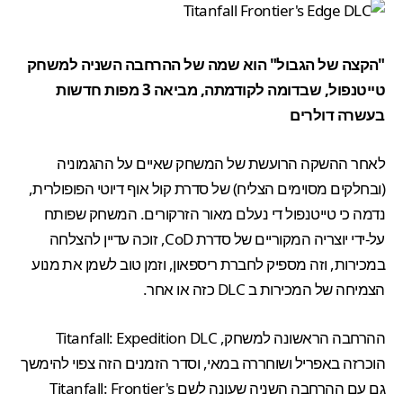
"הקצה של הגבול" הוא שמה של ההרחבה השניה למשחק
טייטנפול, שבדומה לקודמתה, מביאה 3 מפות חדשות
בעשרה דולרים
לאחר
ההשקה הרועשת
של המשחק שאיים על ההגמוניה
(
ובחלקים מסוימים הצליח
) של סדרת קול אוף דיוטי הפופולרית,
נדמה כי
טייטנפול
די נעלם מאור הזרקורים. המשחק שפותח
על-ידי יוצריה המקוריים של סדרת CoD, זוכה עדיין
להצלחה
במכירות
, וזה מספיק לחברת ריספאון, וזמן טוב לשמן את מנוע
הצמיחה של המכירות ב DLC כזה או אחר.
ההרחבה הראשונה למשחק,
Titanfall: Expedition DLC
הוכרזה באפריל
ו
שוחררה במאי
, וסדר הזמנים הזה צפוי להימשך
גם עם ההרחבה השניה שעונה לשם Titanfall: Frontier's