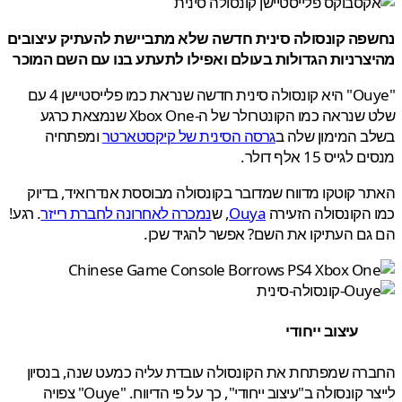
פה קונסולה סינית חדשה שלא מתביישת להעתיק עיצובים
צרניות הגדולות בעולם ואפילו לתעתע בנו עם השם המוכר
"Ouye" היא קונסולה סינית חדשה שנראת כמו פלייסטיישן 4 עם
שלט שנראה כמו הקונטרולר של ה-Xbox One שנמצאת כרגע
 המימון שלה ב
גרסה הסינית של קיקסטארטר
ומפתחיה
גייס 15 אלף דולר.
 קוטקו מדווח שמדובר בקונסולה מבוססת אנדרואיד, בדיוק
הקונסולה הזעירה
Ouya
, ש
נמכרה לאחרונה לחברת רייזר
. רגע!
ם העתיקו את השם? אפשר להגיד שכן.
עיצוב ייחודי
ה שמפתחת את הקונסולה עובדת עליה כמעט שנה, בנסיון
לייצר קונסולה ב"עיצוב ייחודי", כך על פי הדיווח. "Ouye" צפויה