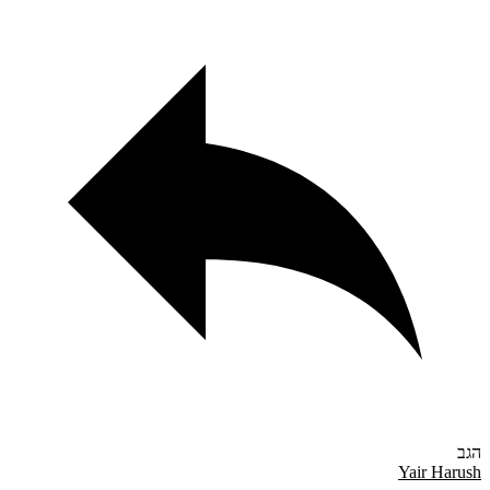
Yair Ha