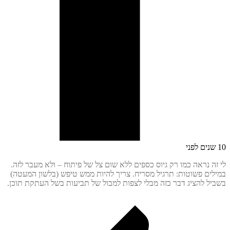
ה נראה כמו רק גיוס כספים ללא שום צל של פיתוח – ולא מעבר לזה.
ים פשוטות: תרגיל מסריח. צריך להיות ממש טיפש (בלשון המעטה)
ל להציג דבר כזה מבלי לצפות למבול של תביעות בשל העתקת תוכן.