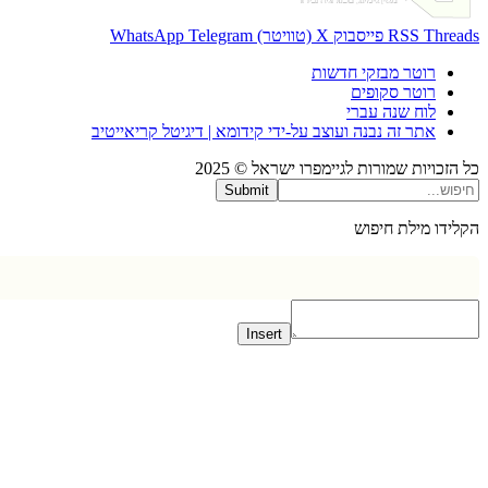
Thr
RSS
פייסבוק
X (טוויטר)
Telegram
WhatsApp
רוטר מבזקי חדשות
רוטר סקופים
לוח שנה עברי
אתר זה נבנה ועוצב על-ידי קידומא | דיגיטל קריאייטיב
כויות שמורות לגיימפרו ישראל © 2025
Submit
דו מילת חיפוש
Insert