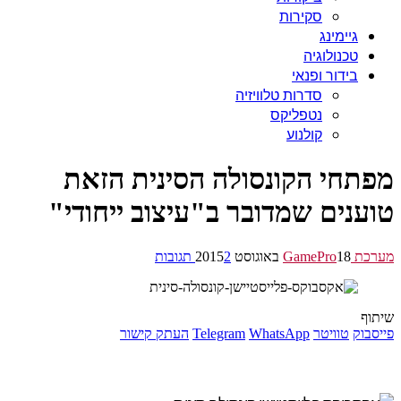
סקירות
גיימינג
טכנולוגיה
בידור ופנאי
סדרות טלוויזיה
נטפליקס
קולנוע
תחי הקונסולה הסינית הזאת
ענים שמדובר ב"עיצוב ייחודי"
GamePr
18 באוגוסט 2015
2 תגובות
ף
בוק
טוויטר
WhatsApp
Telegram
העתק קישור