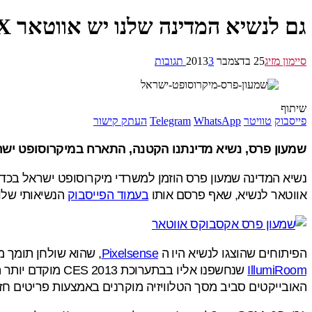
גם לנשיא המדינה שלנו יש אווטאר XBOX
סיימון מזיג
25 בדצמבר 2013
3 תגובות
שיתוף
פייסבוק
טוויטר
WhatsApp
Telegram
העתק קישור
שמעון פרס, נשיא מדינתנו הקטנה, התארח במיקרוסופט יש
נשיא המדינה שמעון פרס הוזמן למשרדי מיקרוסופט ישראל בכדי 
אווטאר לנשיא, שאף פרסם אותו
בעמוד הפייסבוק
הנשיאותי שלו.
הפיתוחים שהוצגו לנשיא היו ה
Pixelsense
, שהוא שולחן תומך מ
IllumiRoom
האובייקטים סביב מסך הטלוויזיה מוקרנים באמצעות פריטים ח