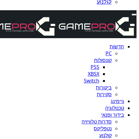
קולנוע
חדשות
PC
קונסולות
PS5
XBSX
Switch
ביקורות
סקירות
גיימינג
טכנולוגיה
בידור ופנאי
סדרות טלוויזיה
נטפליקס
קולנוע