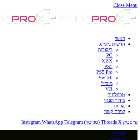
Close Menu
ראשי
חדשות גיימינג
ביקורות
PC
XBX
PS5
PS5 Pro
Switch
מובייל
VR
טכנולוגיה
בידור ופנאי
אודות
יצירת קשר
פייסבוק
X (טוויטר)
Threads
Telegram
WhatsApp
Instagram
אודות