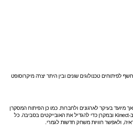
ף לפיתוחים טכנולוגים שונים ובין היתר יצרה מיקרוסופט
ך מיועד בעיקר לארגונים ולחברות. כמו כן הפיתוח המסקרן
שנחשפנו אליו בבתערוכת CES 2013 מוקדם יותר השנה. מדובר כרגע בקונספט חדש למשחקים אשר עושה שימוש ב-Kinect ובמקרן כדי להגדיל את האובייקטים בסביבה. כל
איה, ולאפשר חוויות משחק חדשות לגמרי.