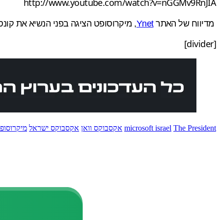
http://www.youtube.com/watch?v=nGGMv9RnJIA
מדיווח של האתר
Ynet
, מיקרוסופט הציגה בפני הנשיא את קונ
[divider]
The President
microsoft israel
אקסבוקס וואן
אקסבוקס ישראל
מיקרוסופ