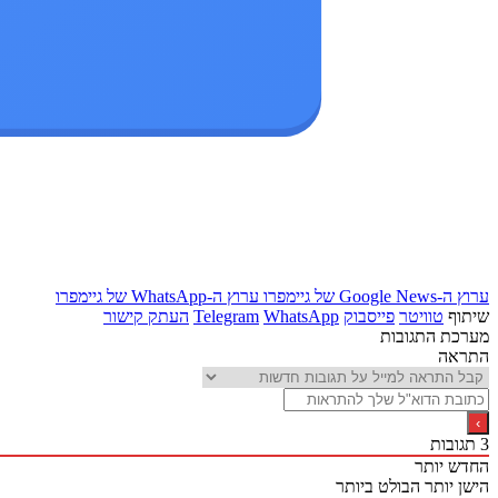
ערוץ ה-Google News של גיימפרו
ערוץ ה-WhatsApp של גיימפרו
שיתוף
טוויטר
פייסבוק
WhatsApp
Telegram
העתק קישור
מערכת התגובות
התראה
3
תגובות
החדש יותר
הישן יותר
הבולט ביותר