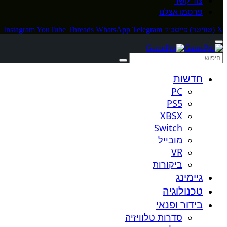
צור קשר
פרסמו אצלנו
X (טוויטר)
פייסבוק
Telegram
WhatsApp
Threads
YouTube
Instagram
חדשות
PC
PS5
XBSX
Switch
מובייל
VR
ביקורות
גיימינג
טכנולוגיה
בידור ופנאי
סדרות טלוויזיה