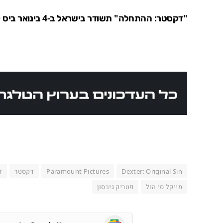
"דקסטר: ההתחלה" תשודר בישראל ב-4 בינואר ביס
D
Dexter: Original Sin
Paramount Pictures
דקסטר
ד
מייקל סי הול
פטריק גיבסון