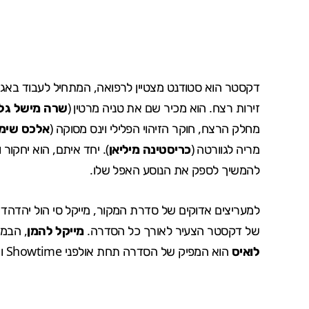
דקסטר הוא סטודנט מצטיין לרפואה, המתחיל לעבוד באגף
זירות רצח. הוא מכיר שם את טניה מרטין (
שרה מישל גל
מחלק הרצח, חוקר הזיהוי הפלילי וינס מסוקה (
אלכס שימי
מריה לגוורטה (
כריסטינה מיליאן
). יחד איתם, הוא יחקור
להמשיך לספק את הנוסע האפל שלו.
למעריצים אדוקים של סדרת המקור, מייקל סי הול יהדהד
של דקסטר הצעיר לאורך כל הסדרה.
מייקל להמן
, הבמאי של "Heathers"
לואיס
הוא המפיק של הסדרה תחת אולפני Showtime ו-Counterpart Studios.