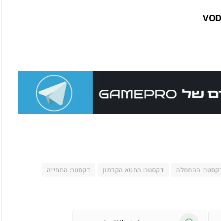
VO
קסטר: ההתחלה
דקסטר: החטא הקדמון
דקסטר: התחייה