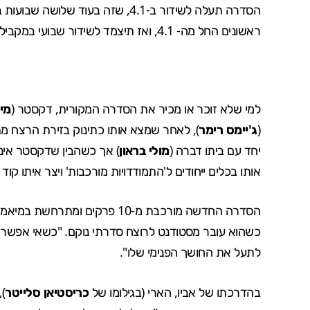
ראשונים החל מה- 4.1, ואז תיצמד לשידור שבועי במקביל לארה"ב.
למי שלא זוכר או מכיר את הסדרה המקורית, דקסטר (
מיי
(
ג'יימס רימר
), לאחר שמצא אותו כתינוק בזירת הרצח מ
יחד עם ביתו דברה (
מולי בראון
) אך כשהבין שדקסטר אינו 
אותו בכלים ייחודים ל'התמודדויות מורכבות' ויצר איתו קוד
הסדרה החדשה מורכבת מ-10 פרקים ומתרחשת במיאמי בשנת 1991 ועוקבת אחרי דקסטר צעיר יותר (
כשהוא עובר מסטודנט לרוצח סדרתי נוקם. "כשאי אפשר 
לתעל את החושך הפנימי שלו".
בהדרכתו של אביו, הארי (בגילומו של
כריסטיאן סלייטר
),