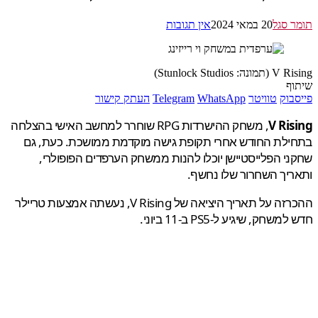
 סגל
20 במאי 2024
אין תגובות
: Stunlock Studios)
ף
בוק
טוויטר
WhatsApp
Telegram
העתק קישור
V Ri
, משחק ההישרדות RPG שוחרר למחשב האישי בהצלחה
לת החודש אחרי תקופת גישה מוקדמת ממושכת. כעת, גם
י הפלייסטיישן יוכלו להנות ממשחק הערפדים הפופולרי,
יך השחרור שלו נחשף.
ההכרזה על תאריך היציאה של V Rising, נעשתה אמצעות טריילר
שחק, שיגיע ל-PS5 ב-11 ביוני.