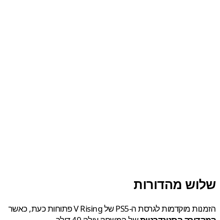
וש מהדורות
וקדמות לגרסת ה-PS5 של V Rising פתוחות כעת, כאשר
דורה הסטנדרטית
של המשחק עולה 40 דולר.