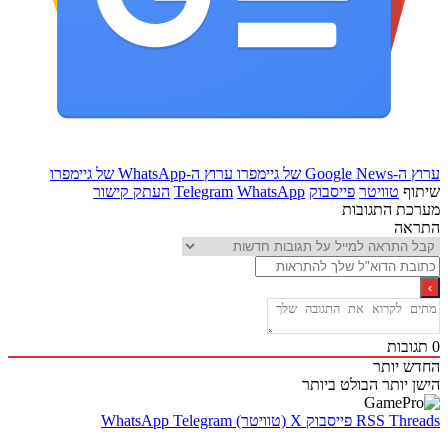
Goo של גיימפרו
ערוץ ה-WhatsApp של גיימפרו
ף
טוויטר
פייסבוק
WhatsApp
Telegram
העתק קישור
ת התגובות
אה
בות
 יותר
 יותר
הבולט ביותר
Thr
RSS
פייסבוק
X (טוויטר)
Telegram
WhatsApp