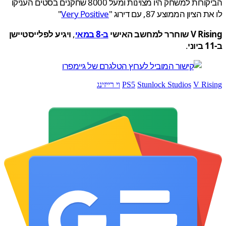
הביקורות למשחק היו מצוינות ומעל 8000 שחקנים בסטים העניקו
הציון הממוצע 87, עם דירוג "
Very Positive
"
חרר למחשב האישי
ב-8 במאי
,
ויגיע לפלייסטיישן
.
V Ri
Stunlock Studios
PS5
וי רייזינג