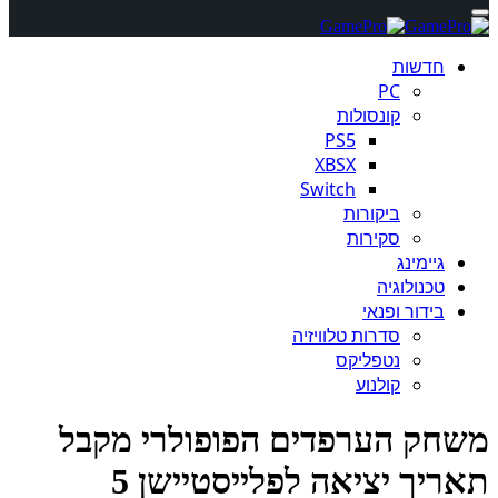
חדשות
PC
קונסולות
PS5
XBSX
Switch
ביקורות
סקירות
גיימינג
טכנולוגיה
בידור ופנאי
סדרות טלוויזיה
נטפליקס
קולנוע
חק הערפדים הפופולרי מקבל
ריך יציאה לפלייסטיישן 5