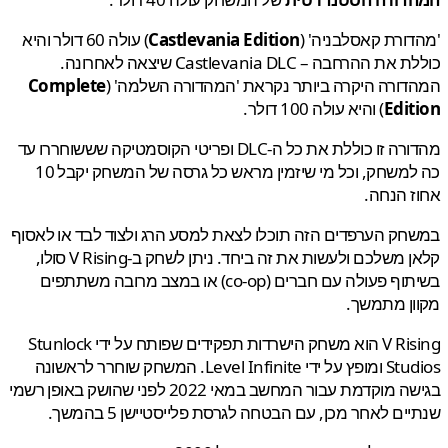
ורת קאסלבניה' (
Castlevania Edition
) עולה 60 דולר והיא
כוללת את ההרחבה – Castlevania DLC שיצאה לאחרונה.
ורה היקרה ביותר נקראת 'המהדורה השלמה' (
Complete
Edit
) והיא עולה 100 דולר.
מהדורה זו כוללת את כל ה-DLC ופריטי הקוסמטיקה שששוחררו עד
כה למשחק, וכל מי שיזמין מראש כל גרסה של המשחק יקבל 10
 הנחה.
ק הערפדים הזה תוכלו לצאת למסע הרג ולצוד לבד או לאסוף
קלאן משלכם ולעשות את זה ביחד. ניתן לשחק ב-V Rising סולו,
בשיתוף פעולה עם חברים (co-op) או במצב מרובה משתתפים
ן מתמשך.
V Rising הוא משחק הישרדות תפקידים שפותח על ידי Stunlock
Studios ומופץ על ידי Level Infinite. המשחק שוחרר לראשונה
בגישה מוקדמת עבור המחשב במאי 2022 לפני שהושק באופן רשמי
ים לאחר מכן, עם הבטחה לגרסת פלייסטיישן 5 בהמשך.