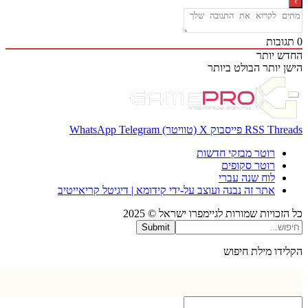
בות
 יותר
 יותר
הבולט ביותר
Thr
RSS
פייסבוק
X (טוויטר)
Telegram
WhatsApp
רוטר מבזקי חדשות
רוטר סקופים
לוח שנה עברי
אתר זה נבנה ועוצב על-ידי קידומא | דיגיטל קריאייטיב
כויות שמורות לגיימפרו ישראל © 2025
Submit
דו מילת חיפוש