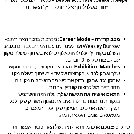
ייחודי משלו לרחף אל זירות קווידיץ' האגדיות
מצב קריירה
–
Career Mode
: מקרבות בחצר האחורית ב-
Weasley Burrow ועד לעימותים עם הימורים גבוהים בגביע
העולם בקווידיץ', עלו להיות אלוף סולו או בשיתוף פעולה מקוון
עם קבוצות של עד 3 חברים.
Exhibition Matches
: הגדר את הקבוצות, המפה והקושי
שלך ושחק לבד או בקבוצות של עד 3 בשיתוף פעולה מקוון.
שחקן נגד שחקן
: בדוק את כישוריך במשחקים מקוונים
תחרותיים מול קבוצות קווידיץ' אחרות.
התאם אישית את הגישה שלך
: עלה רמה והשתמש
בנקודות מיומנות כדי להתאים את סגנון המשחק שלך לכל
תפקיד. שנה את סגנון המעוף שלך על ידי מעבר בין
מטאטאים שונים והעלאת רמה.
ו כעצמכם או כדמויות אייקוניות של הארי פוטר: אפשרויות
ה אישית קוסמטית ועיצובי דמויות קלאסיים מאפשרים לכם