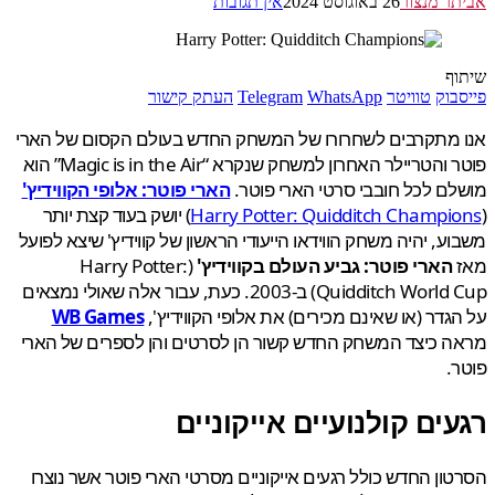
ר מנצור
26 באוגוסט 2024
אין תגובות
ף
בוק
טוויטר
WhatsApp
Telegram
העתק קישור
 מתקרבים לשחרורו של המשחק החדש בעולם הקסום של הארי
פוטר והטריילר האחרון למשחק שנקרא “Magic is in the Air” הוא
ם לכל חובבי סרטי הארי פוטר.
הארי פוטר: אלופי הקווידיץ'
Harry Potter: Quidditch Champi
) יושק בעוד קצת יותר
ע, יהיה משחק הווידאו הייעודי הראשון של קווידיץ' שיצא לפועל
הארי פוטר: גביע העולם בקווידיץ'
(Harry Potter:
Quidditch World Cup) ב-2003. כעת, עבור אלה שאולי נמצאים
גדר (או שאינם מכירים) את אלופי הקווידיץ',
WB Games
 כיצד המשחק החדש קשור הן לסרטים והן לספרים של הארי
.
ים קולנועיים אייקוניים
ון החדש כולל רגעים אייקוניים מסרטי הארי פוטר אשר נוצרו