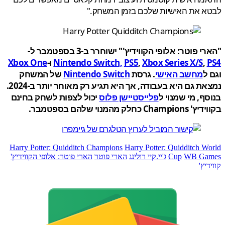
א את האישיות שלכם בזמן המשחק."
 פוטר: אלופי הקווידיץ'" ישוחרר ב-3 בספטמבר ל-
,
Xbox Series X/S
,
PS5
Nintendo Switch,
ו-
Xbox One
ל
מחשב האישי
. גרסת
Nintendo Switch
של המשחק
נמצאת גם היא בעבודה, אך היא תגיע רק מאוחר יותר ב-2024.
ף, מי שמנוי ל
פלייסטיישן פלוס
יכול לצפות לשחק בחינם
Ch כחלק מהמנוי שלהם בספטמבר.
Harry Potter: Quidditch Champions
Harry Potter: Quidditch W
WB Ga
Cup
ג'יי.קיי רולינג
הארי פוטר
הארי פוטר: אלופי הקווידיץ'
יץ'