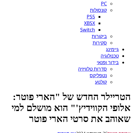
PC
קונסולות
PS5
XBSX
Switch
ביקורות
סקירות
גיימינג
טכנולוגיה
בידור ופנאי
סדרות טלוויזיה
נטפליקס
קולנוע
ריילר החדש של "הארי פוטר:
ופי הקווידיץ'" הוא מושלם למי
והב את סרטי הארי פוטר