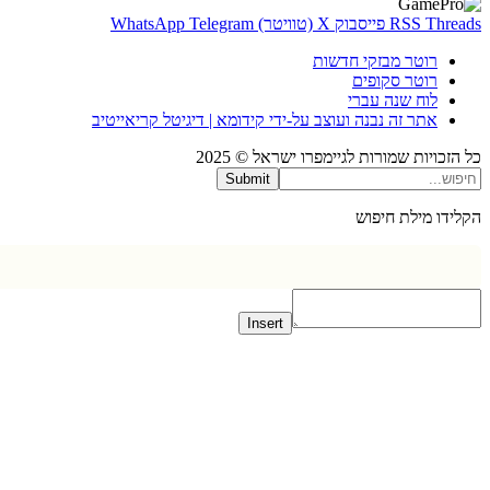
Thr
RSS
פייסבוק
X (טוויטר)
Telegram
WhatsApp
רוטר מבזקי חדשות
רוטר סקופים
לוח שנה עברי
אתר זה נבנה ועוצב על-ידי קידומא | דיגיטל קריאייטיב
כויות שמורות לגיימפרו ישראל © 2025
Submit
דו מילת חיפוש
Insert