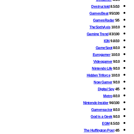
Destructoid
8.5/10
GamesBeat
95/100
GamesRadar
5/5
TheSixthAxis
10/10
Gaming Trend
83/100
IGN
9.8/10
GameSpot
8/10
Eurogamer
10/10
Videogamer
9/10
Nintendo Life
9/10
Hidden Triforce
10/10
Now Gamer
9/10
Digital Spy
4/5
Metro
8/10
Nintendo Insider
96/100
Gamereactor
8/10
God is a Geek
9/10
EGM
8.5/10
The Huffington Post
4/5