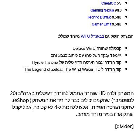
CheatCC
5/5
Gaming Nexus
9/10
Techno Buffalo
9.5/10
Gamer Limit
9.5/10
ק הושק גם
בבאנדל Wii U
מיוחד שכולל:
קונסולה שחורה Deluxe Wii U
גיימפד (בקר השליטה) עם כיתוב בצבע זהב
קוד הורדה עבור הגרסה הדיגיטלית של Hyrule Historia
קוד הורדה ל The Legend of Zelda: The Wind Waker HD
המשחק זלדה HD שוחרר אתמול להורדה דיגיטלית בארה"ב (20
לספטמבר) ושחקנים יכולים כבר להוריד את המשחק ( eShop).
שחקני הגרסה הפיזית, יאלצו ללחכות ל-4 לאוקטובר, אבל יקבלו
 ארוז בנייר מיוחד מוזהב.