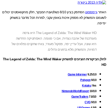
ר
גיימספוט
הסתפק בציון 8/10 כשלטענת המבקר, חלק מהקוואסטים יכולים
ם והמשחק לא מספק איכות באופן עקבי, למרות הכל מדובר במשחק
ה.
The Legend of Zelda: The Wind Waker HD היא גרסה
מעודכנת של אהבה נצחית, אם כי פגומה. האסתטיקה החדשה
היא שונה, אבל עדיין יפה, פסקול מעורר, צוות שחקנים נפלאים של
דמויות, והמשחק מלא ברגעים גדולים.
להלן הביקורות הוציונים למשחק The Legend of Zelda: The Wind Waker
Game Informer
9.25/10
Polygon
9/10
Kotaku
Yes
NintendoWorldReport
10/10
GameTrailers
7.8/10
CVG
9/10
USGamer
4.5/5