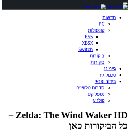
חדשות
PC
קונסולות
PS5
XBSX
Switch
ביקורות
סקירות
גיימינג
טכנולוגיה
בידור ופנאי
סדרות טלוויזיה
נטפליקס
קולנוע
Zelda: The Wind Waker HD –
 הביקורות כאן