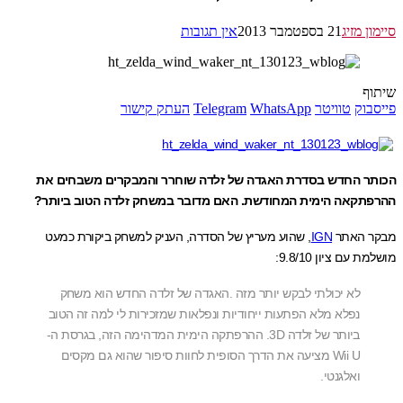
ן מזיג
21 בספטמבר 2013
אין תגובות
ף
בוק
טוויטר
WhatsApp
Telegram
העתק קישור
ר החדש בסדרת האגדה של זלדה שוחרר והמבקרים משבחים את
תקאה הימית המחודשת. האם מדובר במשחק זלדה הטוב ביותר?
 האתר
IGN
, שהוע מעריץ של הסדרה, העניק למשחק ביקורת כמעט
 עם ציון 9.8/10:
לא יכולתי לבקש יותר מזה .האגדה של זלדה החדש הוא משחק
נפלא מלא הפתעות ייחודיות ונפלאות שמזכירות לי למה זה הטוב
ביותר של זלדה 3D. ההרפתקה הימית המדהימה הזה, בגרסת ה-
Wii U מציעה את הדרך הסופית לחוות סיפור שהוא גם מקסים
ואלגנטי.