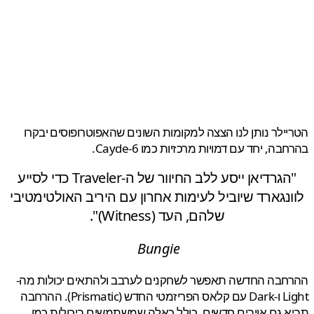
ילר נותן לנו הצצה למקומות השונים שהאפוטרופוסים יבקרו
ה, יחד עם דמויות מרכזיות כמו Cayde-6.
"הגרדיאן ייסע ללב החיוור של ה-Traveler כדי לסייע
נגארד שיוביל לעימות אחרון עם היריב האולטימטיבי
שלהם, העד (Witness)".
Bungie
חבה החדשה תאפשר לשחקנים לערבב ולהתאים יכולות מה-
Light ו-Dark עם קלאס הפריזמטי החדש (Prismatic). ההרחבה
 גם אויבים חדשים, כולל כאלה שמשתמשים ביכולות כמו