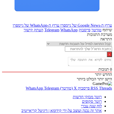
Goo של גיימפרו
ערוץ ה-WhatsApp של גיימפרו
ף
טוויטר
פייסבוק
WhatsApp
Telegram
העתק קישור
ת התגובות
אה
בות
 יותר
 יותר
הבולט ביותר
Thr
RSS
פייסבוק
X (טוויטר)
Telegram
WhatsApp
רוטר מבזקי חדשות
רוטר סקופים
לוח שנה עברי
אתר זה נבנה ועוצב על-ידי קידומא | דיגיטל קריאייטיב