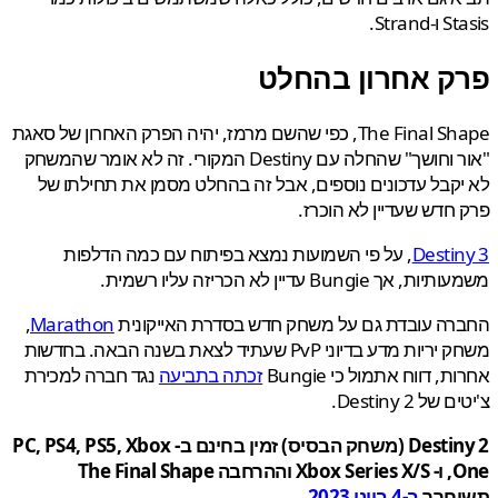
Stran.
ק אחרון בהחלט
The Final Shape, כפי שהשם מרמז, יהיה הפרק האחרון של סאגת
"אור וחושך" שהחלה עם Destiny המקורי. זה לא אומר שהמשחק
קבל עדכונים נוספים, אבל זה בהחלט מסמן את תחילתו של
חדש שעדיין לא הוכרז.
Desti
, על פי השמועות נמצא בפיתוח עם כמה הדלפות
אך Bungie עדיין לא הכריזה עליו רשמית.
רה עובדת גם על משחק חדש בסדרת האייקונית
Marathon
,
משחק יריות מדע בדיוני PvP שעתיד לצאת בשנה הבאה. בחדשות
, דווח אתמול כי Bungie
זכתה בתביעה
נגד חברה למכירת
ל Destiny 2.
Destiny 2 (משחק הבסיס) זמין בחינם ב- PC, PS4, PS5, Xbox
One, ו- Xbox Series X/S וההרחבה The Final Shape
חרר
ב-4 ביוני 2023
.