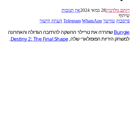
 גולדברג
28 במאי 2024
אין תגובות
ף
בוק
טוויטר
WhatsApp
Telegram
העתק קישור
Bun
שחררה את טריילר ההשקה להרחבה הגדולה והאחרונה
ק היריות הפופולארי שלה,
Destiny 2: The Final Shape
.